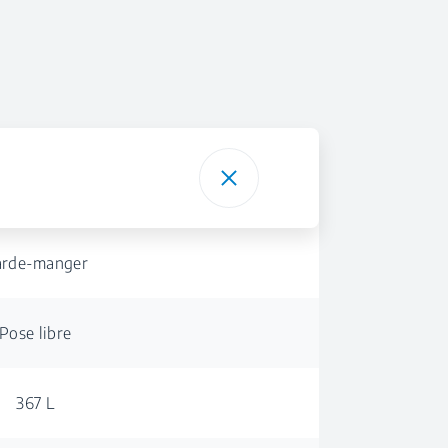
rde-manger
Pose libre
367 L