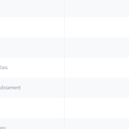
lass
idissement
ass