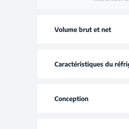
Volume brut et net
Volume brut tot
Caractéristiques du réfr
Total Volume (l
Type d'étagère pour réf
Total Fresh Food & Chill Compa
Conception
CoolRoom®
Porte réversibl
Nombre de bac