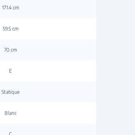
171.4 cm
59.5 cm
70 cm
E
Statique
Blanc
C