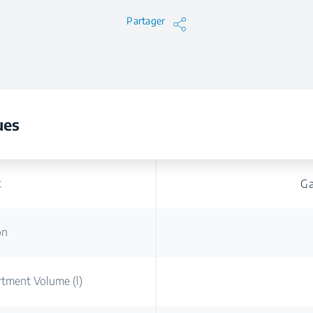
Partager
ues
t
Ga
on
rtment Volume (l)