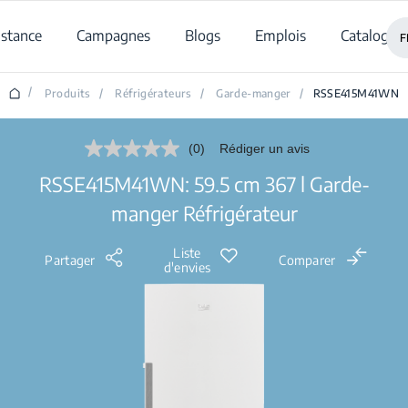
istance
Campagnes
Blogs
Emplois
Catalogue
F
/
Produits
/
Réfrigérateurs
/
Garde-manger
/
RSSE415M41WN
(0)
Rédiger un avis
Aucune
valeur
RSSE415M41WN: 59.5 cm 367 l Garde-
de
notation.
manger Réfrigérateur
Lien
sur
la
Liste
même
Partager
Comparer
d'envies
page.