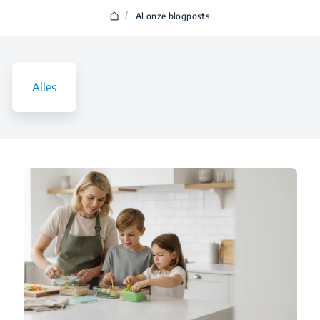
besparen
/
Al onze blogposts
zonder onze
Alles
manier van
wassen te
veranderen?
Meer weten