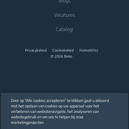
Blogs
partnerships
Koken
Droogkasten
Koken
Vacatures
Beko Professional
Inbouwovens
Vrijstaande fornuizen
Catalogi
Inbouw microgolfovens
Inbouwovens
Inbouwkookplaten
Inbouw microgolfovens
Privacybeleid
Cookiebeleid
HomeWhiz
Onderbouw dampkappen
© 2026 Beko
Vrijstaande microgolfovens
Afwassen
Inbouwkookplaten
Geïntegreerde vaatwassers
Onderbouw dampkappen
Afwassen
Door op “Alle cookies accepteren” te klikken gaat u akkoord
Vrijstaande vaatwassers
met het opslaan van cookies op uw apparaat voor het
Our parent company, Beko has 55,000 employees throughout the world
with its global operations through its subsidiaries in 57 countries and 45
verbeteren van websitenavigatie, het analyseren van
production facilities in 13 countries
Geïntegreerde vaatwassers
websitegebruik en om ons te helpen bij onze
(i.e. Türkiye, UK, Italy, Romania, Slovakia, Poland, South Africa, Russia,
Pakistan, India, Bangladesh, Thailand and China).
marketingprojecten.