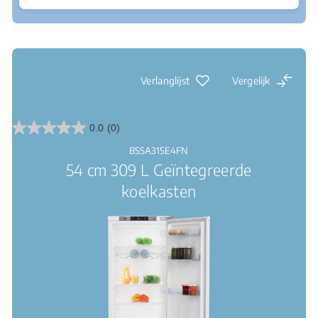
Waar te koop
Led verlichting: een duidelijk zicht binnenin
Verlanglijst
Vergelijk
0.0
(0)
0.0
van
BSSA315E4FN
de
54 cm 309 L Geïntegreerde
5
sterren.
koelkasten