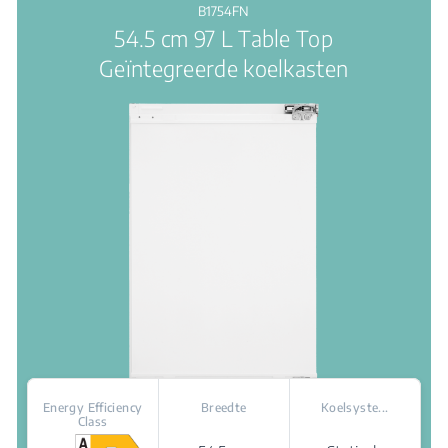
van
B1754FN
de
54.5 cm 97 L Table Top
5
sterren.
Geïntegreerde koelkasten
Energy Efficiency
Breedte
Koelsyste...
Class