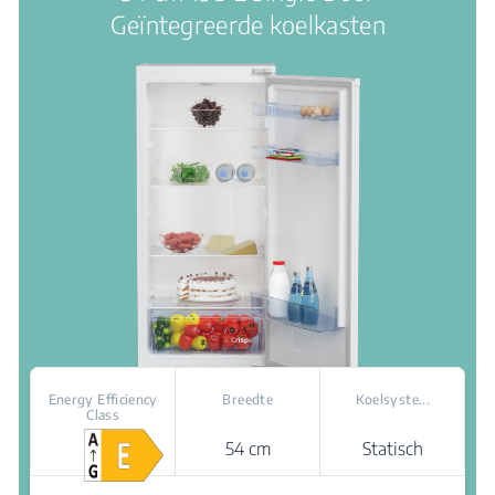
sterren.
Geïntegreerde koelkasten
Energy Efficiency
Breedte
Koelsyste...
Class
54 cm
Statisch