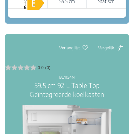
54.5 cm
Statisch
Waar te koop
Led verlichting: een duidelijk zicht binnenin
Verlanglijst
Vergelijk
0.0
(0)
0.0
van
BU1154N
de
59.5 cm 92 L Table Top
5
sterren.
Geïntegreerde koelkasten