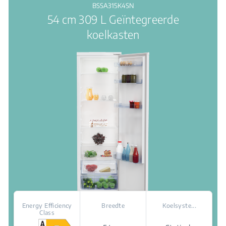
van
BSSA315K4SN
de
54 cm 309 L Geïntegreerde
5
sterren.
koelkasten
Energy Efficiency
Breedte
Koelsyste...
Class