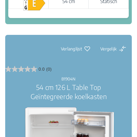
54 cm
Statisch
Waar te koop
Led verlichting: een duidelijk zicht binnenin
Verlanglijst
Vergelijk
0.0
(0)
0.0
van
B1904N
de
54 cm 126 L Table Top
5
sterren.
Geïntegreerde koelkasten