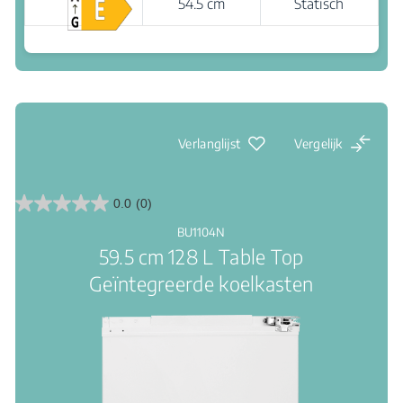
54.5 cm
Statisch
Waar te koop
Led verlichting: een duidelijk zicht binnenin
Verlanglijst
Vergelijk
0.0
(0)
0.0
van
BU1104N
de
59.5 cm 128 L Table Top
5
sterren.
Geïntegreerde koelkasten