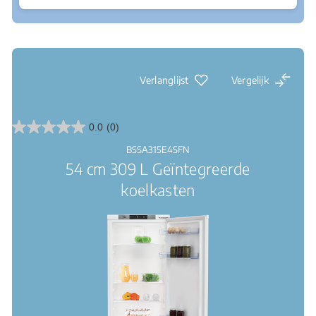
Waar te koop
Led verlichting: een duidelijk zicht binnenin
Verlanglijst
Vergelijk
0.0
(0)
0.0
van
BSSA315E4SFN
de
54 cm 309 L Geïntegreerde
5
sterren.
koelkasten