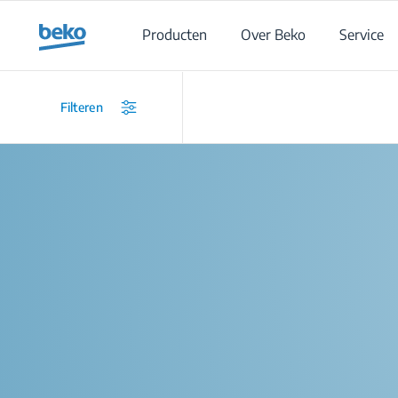
Main content starts here
Producten
Over Beko
Service
Filteren