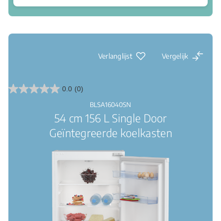
Waar te koop
Led verlichting: een duidelijk zicht binnenin
Verlanglijst
Vergelijk
0.0
(0)
0.0
van
BLSA16040SN
de
54 cm 156 L Single Door
5
sterren.
Geïntegreerde koelkasten