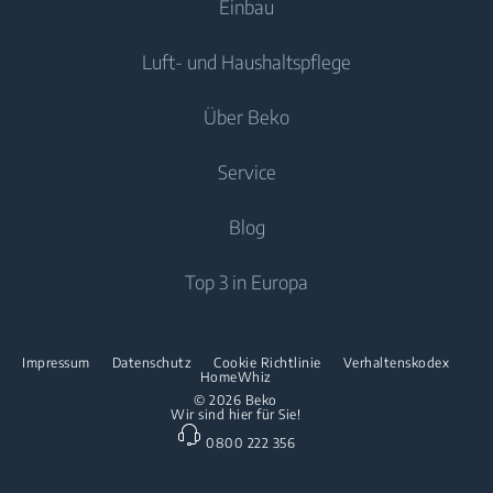
Einbau
Gefriergeräte
Waschmaschinen
Luft- und Haushaltspflege
Kühl-/Gefrierkombinationen
Freistehende Waschmaschinen
Kühlen
Kochen
Einbau-Kühl-/Gefrierkombinationen
Über Beko
Waschtrockner
Luftpflege
Trockner
Einbau-Kochfelder
Kochen
Service
Klimageräte
Spülen
Freistehende Herde
Über uns
Blog
Standventilator
Freistehende Mikrowellen
Beko Corporate
Luftreiniger
Downloads
Top 3 in Europa
Einbau-Kochfelder
Presse
Kontaktieren Sie uns
Spülen
Innovationen
Reparaturinformationen & Ersatzteile
Impressum
Datenschutz
Cookie Richtlinie
Verhaltenskodex
Freistehende Geschirrspüler
HomeWhiz
Partnerschaften
Garantie
© 2026 Beko
Wir sind hier für Sie!
Einbau-Geschirrspüler
Beko Professional
0800 222 356
Küchenkleingeräte