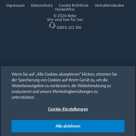
Reparaturinformationen & Ersatzteile
Impressum
Datenschutz
Cookie Richtlinie
Verhaltenskodex
Freistehende Geschirrspüler
HomeWhiz
Partnerschaften
Garantie
© 2026 Beko
Wir sind hier für Sie!
Einbau-Geschirrspüler
Beko Professional
0800 222 356
Küchenkleingeräte
Heissluftfritteusen
Wenn Sie auf „Alle Cookies akzeptieren“ klicken, stimmen Sie
der Speicherung von Cookies auf Ihrem Gerät zu, um die
Our parent company, Beko has 55,000 employees throughout the world
with its global operations through its subsidiaries in 57 countries and 45
Websitenavigation zu verbessern, die Websitenutzung zu
production facilities in 13 countries
analysieren und unsere Marketingbemühungen zu
(i.e. Türkiye, UK, Italy, Romania, Slovakia, Poland, South Africa, Russia,
Pakistan, India, Bangladesh, Thailand and China).
unterstützen.
Cookie-Einstellungen
Beko became the largest white goods company in Europe with its
market share (based on volumes). Beko’s 31 R&D and Design Centers &
Offices across the globe
are home to over 2,300 researchers and hold more than 3,500
international registered patent applications to date.
Alle ablehnen