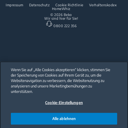
Reparaturinformationen & Ersatzteile
Impressum
Datenschutz
Cookie Richtlinie
Verhaltenskodex
Freistehende Geschirrspüler
HomeWhiz
Partnerschaften
Garantie
© 2026 Beko
Wir sind hier für Sie!
Einbau-Geschirrspüler
Beko Professional
0800 222 356
Küchenkleingeräte
Heissluftfritteusen
Wenn Sie auf „Alle Cookies akzeptieren“ klicken, stimmen Sie
der Speicherung von Cookies auf Ihrem Gerät zu, um die
Our parent company, Beko has 55,000 employees throughout the world
with its global operations through its subsidiaries in 57 countries and 45
Websitenavigation zu verbessern, die Websitenutzung zu
production facilities in 13 countries
analysieren und unsere Marketingbemühungen zu
(i.e. Türkiye, UK, Italy, Romania, Slovakia, Poland, South Africa, Russia,
Pakistan, India, Bangladesh, Thailand and China).
unterstützen.
Cookie-Einstellungen
Beko became the largest white goods company in Europe with its
market share (based on volumes). Beko’s 31 R&D and Design Centers &
Offices across the globe
are home to over 2,300 researchers and hold more than 3,500
international registered patent applications to date.
Alle ablehnen