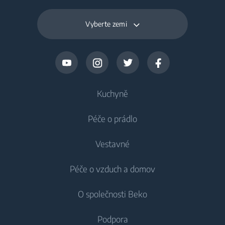
Vyberte zemi
Kuchyně
Péče o prádlo
Chlazení
Vestavné
Lednice
Pračky
Péče o vzduch a domov
Mrazáky
Pračky
Chlazení
Lednice s mrazákem
O společnosti Beko
Vestavné pračky
Vestavné lednice
Péče o vzduch
Vestavné lednice
Pračky se sušičkou
Podpora
Vestavné lednice s mrazákem
Klimatizace
Vestavné lednice s mrazákem