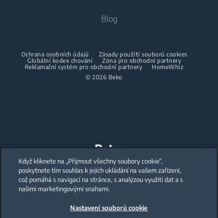
Pračky se sušičkou
Vaření
O nás
Blog
Dehumidifier
Vaření
Sušičky
Beko Corporate
Trouby
Vysavače
Sporáky
Beko Professional
Vestavné mikrovlnky
Sušičky
Ochrana osobních údajů
Zásady použití souborů cookies
Bezdrátové vysavače
Globální kodex chování
Trouby
Zóna pro obchodní partnery
Reklamační systém pro obchodní partnery
HomeWhiz
Spolupráce
Varné desky
Žehličky
© 2026 Beko
Vestavné mikrovlnky
Odsavače
Napařovací žehličky
Volně stojící mikrovlnky
Mytí nádobí
Napařovače oděvů
Varné desky
Vestavné myčky
Odsavače
Accessories
Mytí nádobí
Mezikusy
Když kliknete na „Přijmout všechny soubory cookie“,
Our parent company, Beko has 55,000 employees throughout the world
with its global operations through its subsidiaries in 57 countries and 45
poskytnete tím souhlas k jejich ukládání na vašem zařízení,
production facilities in 13 countries
Volně stojící myčky
což pomáhá s navigací na stránce, s analýzou využití dat a s
(i.e. Türkiye, UK, Italy, Romania, Slovakia, Poland, South Africa, Russia,
Pakistan, India, Bangladesh, Thailand and China).
našimi marketingovými snahami.
Vestavné myčky
Nastavení souborů cookie
Beko became the largest white goods company in Europe with its
market share (based on volumes). Beko’s 31 R&D and Design Centers &
Malé domácí spotřebiče