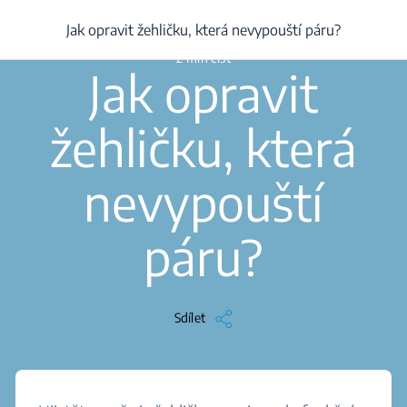
/
...
/
Jak opravit žehličku, která nevypouští páru?
Jak opravit žehličku, která nevypouští páru?
2 min číst
Jak opravit
žehličku, která
nevypouští
páru?
Sdílet