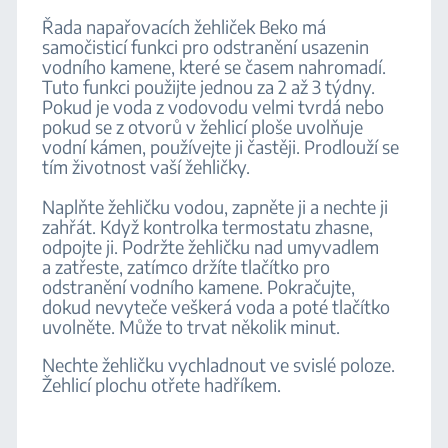
Řada napařovacích žehliček Beko má
samočisticí funkci pro odstranění usazenin
vodního kamene, které se časem nahromadí.
Tuto funkci použijte jednou za 2 až 3 týdny.
Pokud je voda z vodovodu velmi tvrdá nebo
pokud se z otvorů v žehlicí ploše uvolňuje
vodní kámen, používejte ji častěji. Prodlouží se
tím životnost vaší žehličky.
Naplňte žehličku vodou, zapněte ji a nechte ji
zahřát. Když kontrolka termostatu zhasne,
odpojte ji. Podržte žehličku nad umyvadlem
a zatřeste, zatímco držíte tlačítko pro
odstranění vodního kamene. Pokračujte,
dokud nevyteče veškerá voda a poté tlačítko
uvolněte. Může to trvat několik minut.
Nechte žehličku vychladnout ve svislé poloze.
Žehlicí plochu otřete hadříkem.