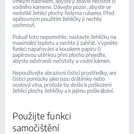
vlhkým hadříkem, abyste ji zbavili nečistot či
vodního kamene. Dávejte pozor, abyste se
nedotkli žehlicí plochy holýma rukama. Před
opětovným použitím žehličky ji nechte
uschnout.
Pokud toto nepomohlo, nastavte žehličku na
maximální teplotu a nechte ji zahřát. Vypněte
funkci napařování a kouskem papíru či
papírovou utěrkou přes plochu přejeďte,
abyste odstranili nečistoty a vodní kámen.
Nepoužívejte abrazivní čisticí prostředky, ani
čisticí pomůcky jako jsou drátěnky nebo
ocelová vlna, protože by došlo k poškození
žehlicí plochy žehličky a k jejímu poškrábání.
Použijte funkci
samočištění