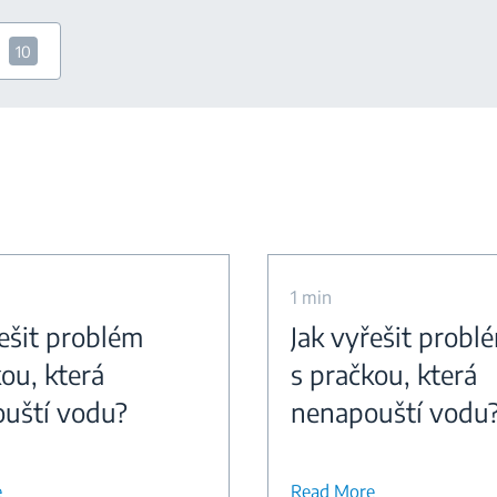
10
1 min
řešit problém
Jak vyřešit probl
ou, která
s pračkou, která
uští vodu?
nenapouští vodu
e
Read More