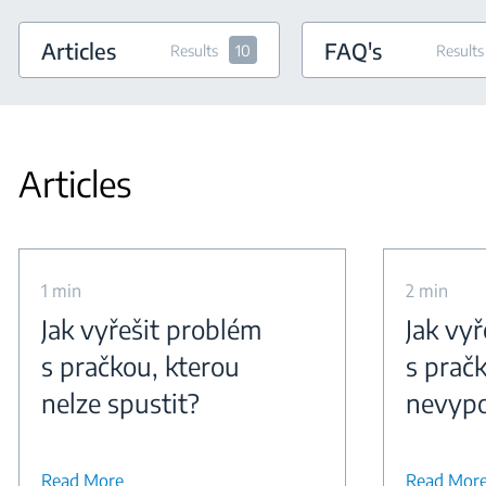
Articles
FAQ's
Results
10
Results
Articles
1 min
2 min
Jak vyřešit problém
Jak vy
s pračkou, kterou
s pračk
nelze spustit?
nevypo
Read More
Read Mor