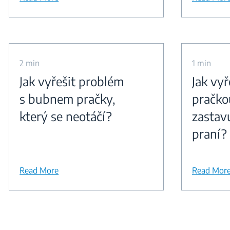
2 min
1 min
Jak vyřešit problém
Jak vyř
s bubnem pračky,
pračko
který se neotáčí?
zastav
praní?
Read More
Read Mor