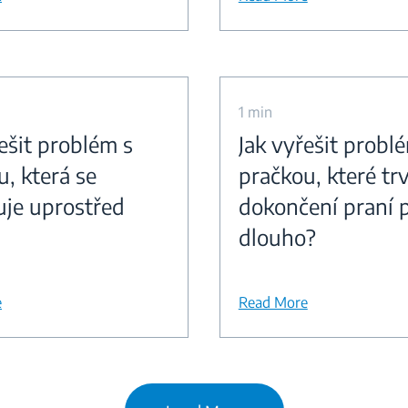
1 min
ešit problém s
Jak vyřešit probl
u, která se
pračkou, které tr
uje uprostřed
dokončení praní p
dlouho?
e
Read More