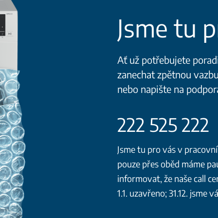
Jsme tu p
Ať už potřebujete porad
zanechat zpětnou vazbu,
nebo napište na podpo
222 525 222
Jsme tu pro vás v pracovní
pouze přes oběd máme pauz
informovat, že naše call ce
1.1. uzavřeno; 31.12. jsme v