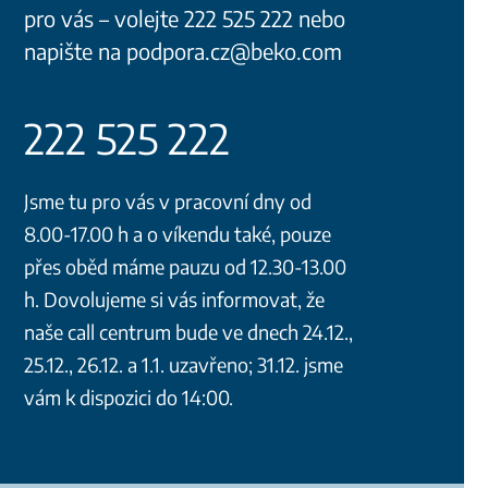
pro vás – volejte 222 525 222 nebo
napište na podpora.cz@beko.com
222 525 222
Jsme tu pro vás v pracovní dny od
8.00-17.00 h a o víkendu také, pouze
přes oběd máme pauzu od 12.30-13.00
h. Dovolujeme si vás informovat, že
naše call centrum bude ve dnech 24.12.,
25.12., 26.12. a 1.1. uzavřeno; 31.12. jsme
vám k dispozici do 14:00.