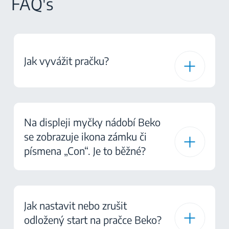
FAQ's
Jak vyvážit pračku?
Na displeji myčky nádobí Beko
se zobrazuje ikona zámku či
písmena „Con“. Je to běžné?
Jak nastavit nebo zrušit
odložený start na pračce Beko?