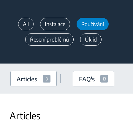
All
Instalace
Používání
Řešení problémů
Úklid
Articles
FAQ's
3
13
Articles