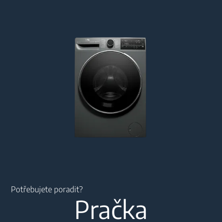
Main content starts here
Potřebujete poradit?
Pračka