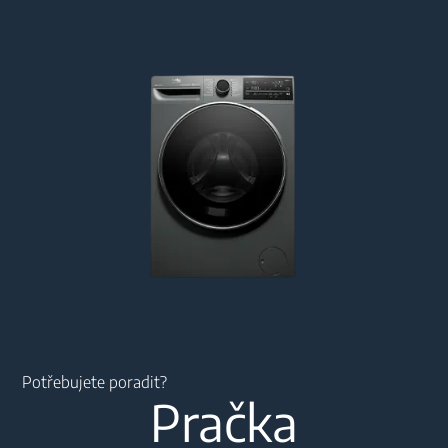
Main content starts here
Potřebujete poradit?
Pračka