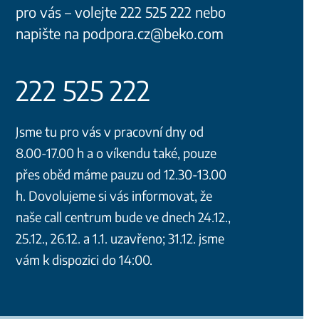
pro vás – volejte 222 525 222 nebo
napište na podpora.cz@beko.com
222 525 222
Jsme tu pro vás v pracovní dny od
8.00-17.00 h a o víkendu také, pouze
přes oběd máme pauzu od 12.30-13.00
h. Dovolujeme si vás informovat, že
naše call centrum bude ve dnech 24.12.,
25.12., 26.12. a 1.1. uzavřeno; 31.12. jsme
vám k dispozici do 14:00.