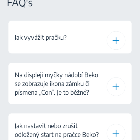
FAQ's
Jak vyvážit pračku?
Na displeji myčky nádobí Beko
se zobrazuje ikona zámku či
písmena „Con“. Je to běžné?
Jak nastavit nebo zrušit
odložený start na pračce Beko?