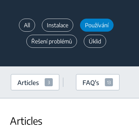
All
Instalace
Používání
Řešení problémů
Úklid
Articles
FAQ's
3
13
Articles