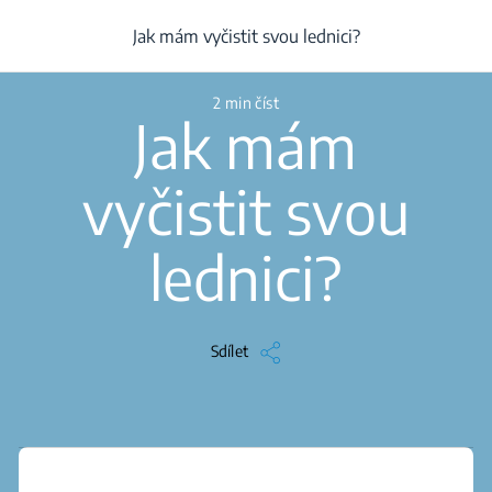
/
...
/
Úklid
/
Článek
/
Jak mám vyčistit svou lednici?
Jak mám vyčistit svou lednici?
2 min číst
Jak mám
vyčistit svou
lednici?
Sdílet