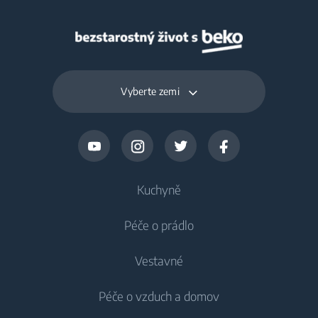
Vyberte zemi
Kuchyně
Péče o prádlo
Chlazení
Vestavné
Lednice
Pračky
Péče o vzduch a domov
Mrazáky
Pračky
Chlazení