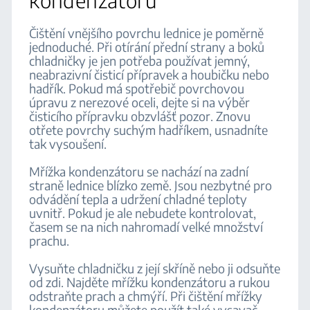
kondenzátoru
Čištění vnějšího povrchu lednice je poměrně
jednoduché. Při otírání přední strany a boků
chladničky je jen potřeba používat jemný,
neabrazivní čisticí přípravek a houbičku nebo
hadřík. Pokud má spotřebič povrchovou
úpravu z nerezové oceli, dejte si na výběr
čisticího přípravku obzvlášť pozor. Znovu
otřete povrchy suchým hadříkem, usnadníte
tak vysoušení.
Mřížka kondenzátoru se nachází na zadní
straně lednice blízko země. Jsou nezbytné pro
odvádění tepla a udržení chladné teploty
uvnitř. Pokud je ale nebudete kontrolovat,
časem se na nich nahromadí velké množství
prachu.
Vysuňte chladničku z její skříně nebo ji odsuňte
od zdi. Najděte mřížku kondenzátoru a rukou
odstraňte prach a chmýří. Při čištění mřížky
kondenzátoru můžete použít také vysavač