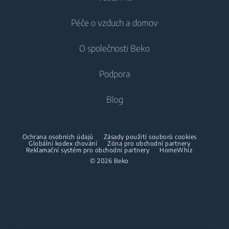
Lednice
Pračky
Péče o vzduch a domov
Mrazáky
Pračky
Chlazení
Lednice s mrazákem
O společnosti Beko
Vestavné pračky
Vestavné lednice
Péče o vzduch
Vestavné lednice
Pračky se sušičkou
Podpora
Vestavné lednice s mrazákem
Klimatizace
Vestavné lednice s mrazákem
Pračky se sušičkou
Vaření
O nás
Blog
Dehumidifier
Vaření
Sušičky
Beko Corporate
Trouby
Vysavače
Sporáky
Beko Professional
Vestavné mikrovlnky
Sušičky
Ochrana osobních údajů
Zásady použití souborů cookies
Bezdrátové vysavače
Globální kodex chování
Trouby
Zóna pro obchodní partnery
Reklamační systém pro obchodní partnery
HomeWhiz
Spolupráce
Varné desky
Žehličky
© 2026 Beko
Vestavné mikrovlnky
Odsavače
Napařovací žehličky
Volně stojící mikrovlnky
Mytí nádobí
Napařovače oděvů
Varné desky
Vestavné myčky
Odsavače
Accessories