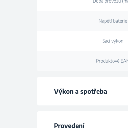
Doba provozu (m
Napětí baterie
Sací výkon
Produktové EA
Výkon a spotřeba
Nádoba na prach 
Provedení