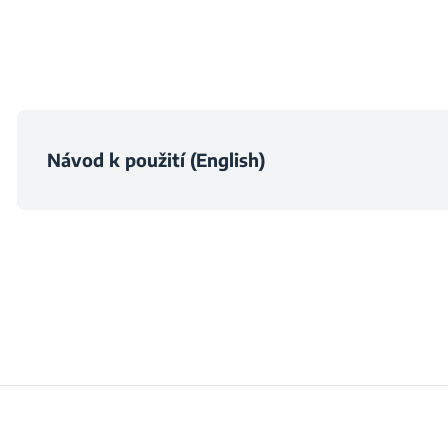
Prachový kartá
Výška balení
Výkon motoru
Šířka balení
Redukce výkonu s
Návod k použití (English)
Hloubka balení
Frekvence
Hmotnost zabaleného 
Napájecí napět
Zástrčka