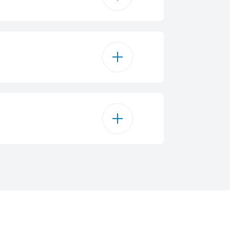
45 min
DC
Černá
0.55 l
121 cm
0.55
25 cm
4-5 hodin
23 cm
2.53 kg
80 dBA