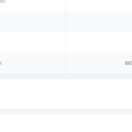
ax)
N
86
(l)