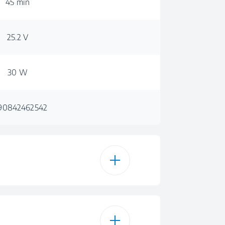
45 min
25.2 V
30 W
90842462542
0,55