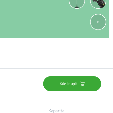
1
Kde koupit
Kapacita