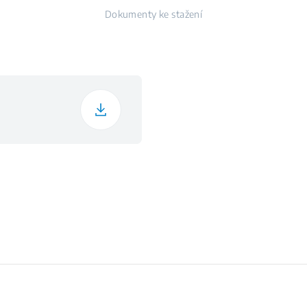
č
Dokumenty ke stažení
ání
Ovlad
produktu
í