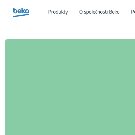
Main content starts here
Produkty
O společnosti Beko
P