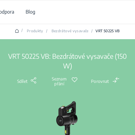
odpora
Blog
/
Produkty
/
Bezdrátové vysavače
/
VRT 50225 VB
VRT 50225 VB: Bezdrátové vysavače (150
W)
Seznam
Sdílet
Porovnat
přání