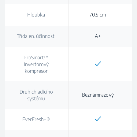
Hloubka
70.5 cm
Třída en. účinnosti
A+
ProSmart™
Invertorový
kompresor
Druh chladícího
Beznámrazový
systému
EverFresh+®