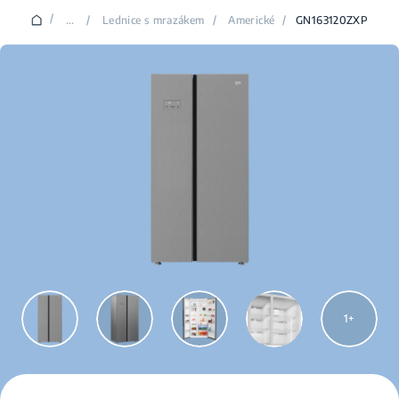
/
...
/
Lednice s mrazákem
/
Americké
/
GN163120ZXP
1