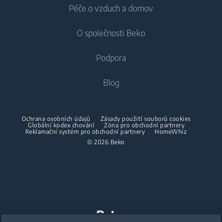
Péče o vzduch a domov
Mrazáky
Pračky
Chlazení
Lednice s mrazákem
O společnosti Beko
Vestavné pračky
Vestavné lednice
Péče o vzduch
Vestavné lednice
Pračky se sušičkou
Podpora
Vestavné lednice s mrazákem
Klimatizace
Vestavné lednice s mrazákem
Pračky se sušičkou
Vaření
O nás
Blog
Dehumidifier
Vaření
Sušičky
Beko Corporate
Trouby
Vysavače
Sporáky
Beko Professional
Vestavné mikrovlnky
Sušičky
Ochrana osobních údajů
Zásady použití souborů cookies
Bezdrátové vysavače
Globální kodex chování
Trouby
Zóna pro obchodní partnery
Reklamační systém pro obchodní partnery
HomeWhiz
Spolupráce
Varné desky
Žehličky
© 2026 Beko
Vestavné mikrovlnky
Odsavače
Napařovací žehličky
Volně stojící mikrovlnky
Mytí nádobí
Napařovače oděvů
Varné desky
Vestavné myčky
Odsavače
Accessories
Péče o prádlo