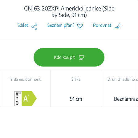
GN163120ZXP: Americká lednice (Side
by Side, 91 cm)
Sdílet
Seznam přání
Porovnat
Kde koupit
Třída en. účinnosti
Šířka
Druh chladícího
91 cm
Beznámraz