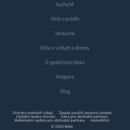
Kuchyně
Výška balení
62.5 cm
Péče o prádlo
Chlazení
Šířka balení
89 cm
Vestavné
Lednice
Pračky
Délka balení
38 cm
Péče o vzduch a domov
Mrazáky
Pračky
Chlazení
Lednice s mrazákem
O společnosti Beko
Vestavné pračky
Vestavné lednice
Péče o vzduch
Váha výrobku
30.5 kg
Vestavné lednice
Pračky se sušičkou
Podpora
Vestavné lednice s mrazákem
Klimatizace
Vestavné lednice s mrazákem
Klimatická třída
T1
Pračky se sušičkou
Vaření
O nás
Blog
Dehumidifier
Vaření
Sušičky
Beko Corporate
Trouby
Vysavače
Sporáky
Beko Professional
Vestavné mikrovlnky
Sušičky
Ochrana osobních údajů
Zásady použití souborů cookies
Bezdrátové vysavače
Globální kodex chování
Trouby
Zóna pro obchodní partnery
Reklamační systém pro obchodní partnery
HomeWhiz
Spolupráce
Varné desky
Žehličky
© 2026 Beko
Vestavné mikrovlnky