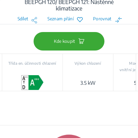
BEEPGH 120/ BEEPGH 121: Nástěnné
klimatizace
Sdílet
Seznam přání
Porovnat
Kde koupit
Třída en. účinnosti chlazení
Výkon chlazení
Max.
vnitřní je
3.5 kW
5