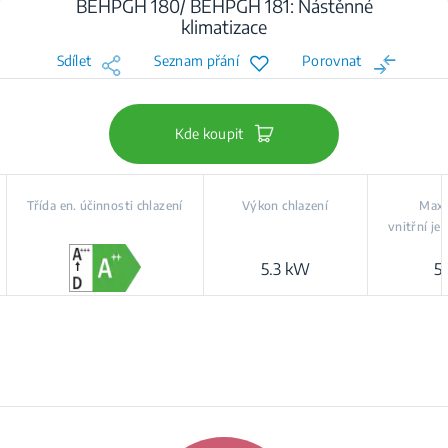
BEHPGH 180/ BEHPGH 181: Nástěnné
klimatizace
Sdílet
Seznam přání
Porovnat
Kde koupit
Třída en. účinnosti chlazení
Výkon chlazení
Max.
vnitřní je
5.3 kW
5