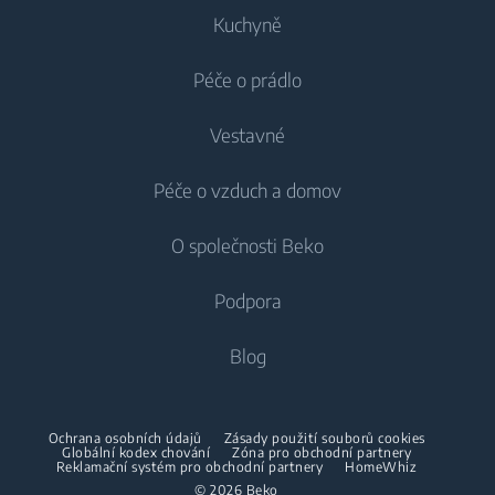
Kuchyně
Výška balení
61.5 cm
Péče o prádlo
Chlazení
Šířka balení
91.5 cm
Vestavné
Lednice
Pračky
Délka balení
37 cm
Péče o vzduch a domov
Mrazáky
Pračky
Chlazení
Lednice s mrazákem
O společnosti Beko
Vestavné pračky
Vestavné lednice
Péče o vzduch
Váha výrobku
36 kg
Vestavné lednice
Pračky se sušičkou
Podpora
Vestavné lednice s mrazákem
Klimatizace
Vestavné lednice s mrazákem
Klimatická třída
T1
Pračky se sušičkou
Vaření
O nás
Blog
Dehumidifier
Vaření
Sušičky
Beko Corporate
Trouby
Vysavače
Sporáky
Beko Professional
Vestavné mikrovlnky
Sušičky
Ochrana osobních údajů
Zásady použití souborů cookies
Bezdrátové vysavače
Globální kodex chování
Trouby
Zóna pro obchodní partnery
Reklamační systém pro obchodní partnery
HomeWhiz
Spolupráce
Varné desky
Žehličky
© 2026 Beko
Vestavné mikrovlnky