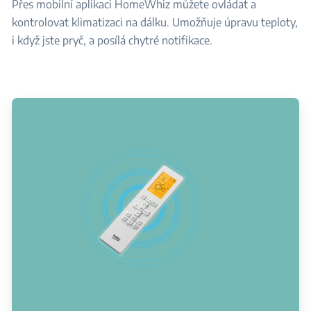
Přes mobilní aplikaci HomeWhiz můžete ovládat a
kontrolovat klimatizaci na dálku. Umožňuje úpravu teploty,
i když jste pryč, a posílá chytré notifikace.