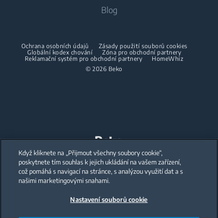
Pračky se sušičkou
Vaření
O nás
Blog
Dehumidifier
Vaření
Sušičky
Beko Corporate
Trouby
Vysavače
Sporáky
Beko Professional
Vestavné mikrovlnky
Sušičky
Ochrana osobních údajů
Zásady použití souborů cookies
Bezdrátové vysavače
Globální kodex chování
Trouby
Zóna pro obchodní partnery
Reklamační systém pro obchodní partnery
HomeWhiz
Spolupráce
Varné desky
Žehličky
© 2026 Beko
Vestavné mikrovlnky
Odsavače
Napařovací žehličky
Volně stojící mikrovlnky
Mytí nádobí
Napařovače oděvů
Varné desky
Vestavné myčky
Odsavače
Accessories
Péče o prádlo
Mytí nádobí
Mezikusy
Když kliknete na „Přijmout všechny soubory cookie“,
Our parent company, Beko has 55,000 employees throughout the world
with its global operations through its subsidiaries in 57 countries and 45
poskytnete tím souhlas k jejich ukládání na vašem zařízení,
production facilities in 13 countries
Vestavné pračky
Volně stojící myčky
což pomáhá s navigací na stránce, s analýzou využití dat a s
(i.e. Türkiye, UK, Italy, Romania, Slovakia, Poland, South Africa, Russia,
Pakistan, India, Bangladesh, Thailand and China).
našimi marketingovými snahami.
Vestavné myčky
Nastavení souborů cookie
Beko became the largest white goods company in Europe with its
market share (based on volumes). Beko’s 31 R&D and Design Centers &
Malé domácí spotřebiče
Offices across the globe