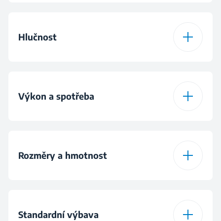
Automatický restart
Hlučnost
Odvlhčování
Max. hlučnost vnitřní
65 dBA
Automatická kontrola
jednotky chlazení
Výkon a spotřeba
teploty
Max. hlučnost vnitřní
65 dBA
Režim spánku
jednotky topení
Třída energetické
A
účinnosti chlazení
Rozměry a hmotnost
Časovač
24 hodin
Minimální hlučnost
48 dBA
vnitřní jednotky
Třída energetické
A
účinnosti topení
Vnitřní jednotka -
Rozmrazování
71.5 cm
výška
Standardní výbava