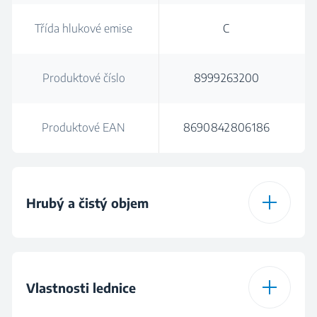
Třída hlukové emise
C
Produktové číslo
8999263200
Produktové EAN
8690842806186
Hrubý a čistý objem
Celkový hrubý objem
252
(l)
Vlastnosti lednice