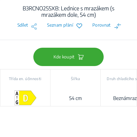
B3RCNO255XB: Lednice s mrazákem (s
mrazákem dole, 54 cm)
Sdílet
Seznam přání
Porovnat
Kde koupit
Třída en. účinnosti
Šířka
Druh chladícího
54 cm
Beznámraz