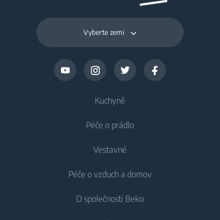
Vyberte zemi
Kuchyně
Péče o prádlo
Chlazení
Vestavné
Lednice
Pračky
Péče o vzduch a domov
Mrazáky
Pračky
Chlazení
Lednice s mrazákem
O společnosti Beko
Vestavné pračky
Vestavné lednice
Péče o vzduch
Vestavné lednice
Pračky se sušičkou