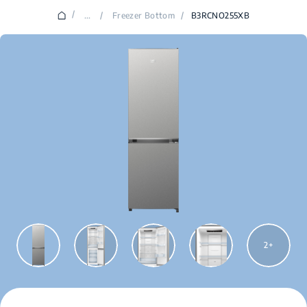
/
...
/
Freezer Bottom
/
B3RCNO255XB
2