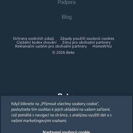
Podpora
Vestavné lednice s mrazákem
Klimatizace
Vestavné lednice s mrazákem
Pračky se sušičkou
Vaření
O nás
Blog
Dehumidifier
Vaření
Sušičky
Beko Corporate
Trouby
Vysavače
Sporáky
Beko Professional
Vestavné mikrovlnky
Sušičky
Ochrana osobních údajů
Zásady použití souborů cookies
Bezdrátové vysavače
Globální kodex chování
Trouby
Zóna pro obchodní partnery
Reklamační systém pro obchodní partnery
HomeWhiz
Spolupráce
Varné desky
Žehličky
© 2026 Beko
Vestavné mikrovlnky
Odsavače
Napařovací žehličky
Volně stojící mikrovlnky
Mytí nádobí
Napařovače oděvů
Varné desky
Vestavné myčky
Odsavače
Accessories
Péče o prádlo
Mytí nádobí
Mezikusy
Když kliknete na „Přijmout všechny soubory cookie“,
Our parent company, Beko has 55,000 employees throughout the world
with its global operations through its subsidiaries in 57 countries and 45
poskytnete tím souhlas k jejich ukládání na vašem zařízení,
production facilities in 13 countries
Vestavné pračky
Volně stojící myčky
což pomáhá s navigací na stránce, s analýzou využití dat a s
(i.e. Türkiye, UK, Italy, Romania, Slovakia, Poland, South Africa, Russia,
Pakistan, India, Bangladesh, Thailand and China).
našimi marketingovými snahami.
Vestavné myčky
Nastavení souborů cookie
Beko became the largest white goods company in Europe with its