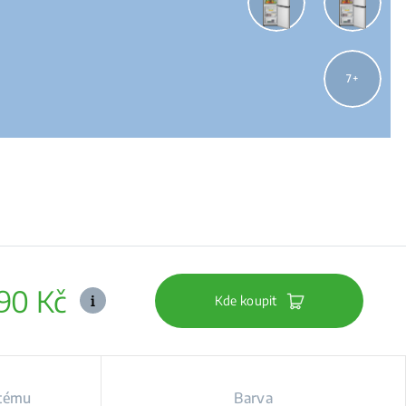
7
990 Kč
Kde koupit
stému
Barva