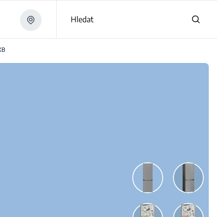
Hledat
XB