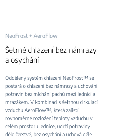
NeoFrost + AeroFlow
Šetrné chlazení bez námrazy
a osychání
Oddělený systém chlazení NeoFrost™ se
postará o chlazení bez námrazy a uchování
potravin bez míchání pachů mezi lednicí a
mrazákem. V kombinaci s šetrnou cirkulací
vzduchu AeroFlow™, která zajistí
rovnoměrné rozložení teploty vzduchu v
celém prostoru lednice, udrží potraviny
déle čerstvé, bez osychání a uchová déle