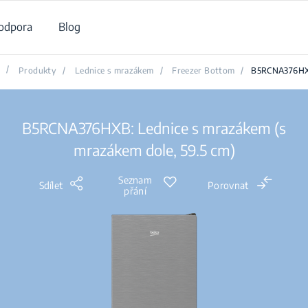
odpora
Blog
/
Produkty
/
Lednice s mrazákem
/
Freezer Bottom
/
B5RCNA376H
B5RCNA376HXB: Lednice s mrazákem (s
mrazákem dole, 59.5 cm)
Seznam
Sdílet
Porovnat
přání