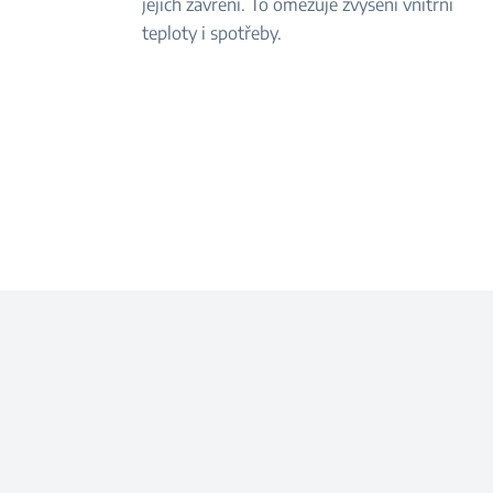
jejich zavření. To omezuje zvýšení vnitřní
teploty i spotřeby.