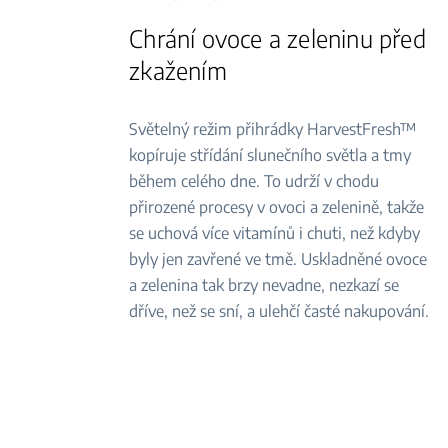
Chrání ovoce a zeleninu před
zkažením
Světelný režim přihrádky HarvestFresh™
kopíruje střídání slunečního světla a tmy
během celého dne. To udrží v chodu
přirozené procesy v ovoci a zelenině, takže
se uchová více vitamínů i chuti, než kdyby
byly jen zavřené ve tmě. Uskladněné ovoce
a zelenina tak brzy nevadne, nezkazí se
dříve, než se sní, a ulehčí časté nakupování.