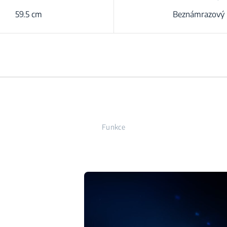
59.5 cm
Beznámrazový
Funkce