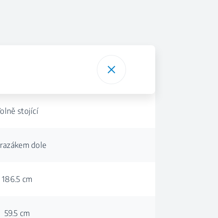
olně stojící
razákem dole
186.5 cm
59.5 cm