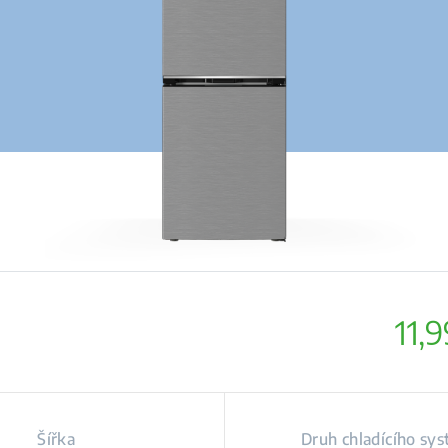
11,
Šířka
Druh chladícího sy