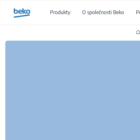
Main content starts here
Produkty
O společnosti Beko
P