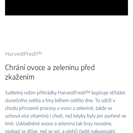
HarvestFresh™
Chrání ovoce a zeleninu před
zkažením
Světelný režim přihrádky HarvestFresh™ kopíruje střídání
slunečního světla a tmy během celého dne. To udrží v
chodu přirozené procesy v ovoci a zelenině, takže se
uchová více vitamínů i chuti, než kdyby byly jen zavřené ve
tmě. Uskladněné ovoce a zelenina tak brzy nevadne,
nezkazí se dříve, než se sní, a ulehčí časté nakupování.