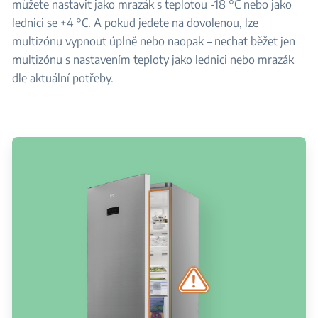
můžete nastavit jako mrazák s teplotou -18 °C nebo jako
lednici se +4 °C. A pokud jedete na dovolenou, lze
multizónu vypnout úplně nebo naopak – nechat běžet jen
multizónu s nastavením teploty jako lednici nebo mrazák
dle aktuální potřeby.