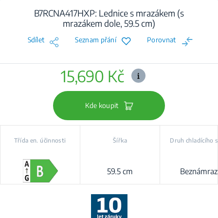
B7RCNA417HXP: Lednice s mrazákem (s
mrazákem dole, 59.5 cm)
Sdílet
Seznam přání
Porovnat
15,690 Kč
Kde koupit
Třída en. účinnosti
Šířka
Druh chladícího
59.5 cm
Beznámraz