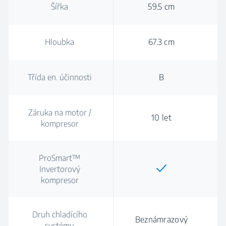
Šířka
59.5 cm
Hloubka
67.3 cm
Třída en. účinnosti
B
Záruka na motor /
10 let
kompresor
ProSmart™
Invertorový
kompresor
Druh chladícího
Beznámrazový
systému