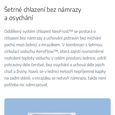
Šetrné chlazení bez námrazy
a osychání
Oddělený systém chlazení NeoFrost™ se postará o
chlazení bez námrazy a uchování potravin bez míchání
pachů mezi lednicí a mrazákem. V kombinaci s šetrnou
cirkulací vzduchu AeroFlow™, která zajistí rovnoměrné
rozložení teploty vzduchu v celém prostoru lednice, udrží
potraviny déle čerstvé, bez osychání a uchová déle jejich
chuť a živiny. Navíc se v lednici netvoří nepříjemné kapky
na zadní stěně, v mrazáku se netvoří námraza, takže není
potřeba nic odmrazovat.