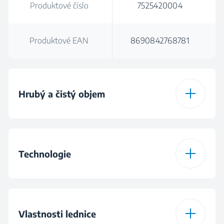
Produktové číslo
7525420004
Produktové EAN
8690842768781
Hrubý a čistý objem
Celkový hrubý objem
415 L
(l)
Technologie
Celkový čistý objem (l)
415 l
Technologie
Multizóna
nastavitelné teploty
Vlastnosti lednice
Celkový objem