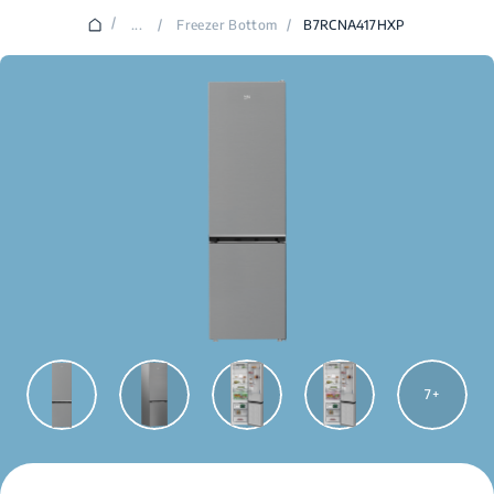
/
...
/
Freezer Bottom
/
B7RCNA417HXP
7