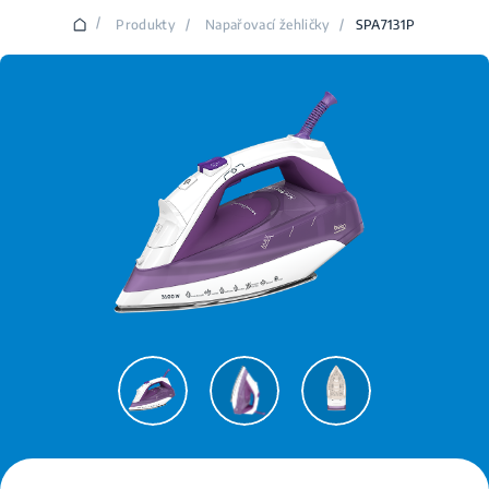
/
Produkty
/
Napařovací žehličky
/
SPA7131P