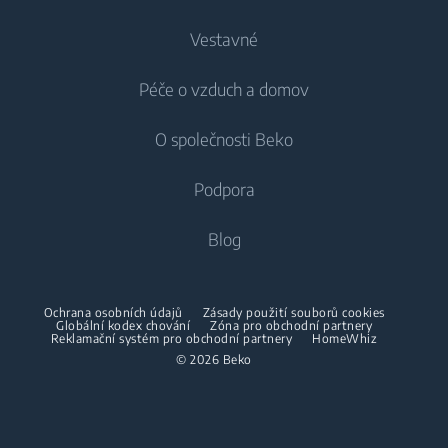
Chlazení
Vestavné
Lednice
Pračky
Péče o vzduch a domov
Mrazáky
Pračky
Chlazení
Lednice s mrazákem
O společnosti Beko
Vestavné pračky
Vestavné lednice
Péče o vzduch
Vestavné lednice
Pračky se sušičkou
Podpora
Vestavné lednice s mrazákem
Klimatizace
Vestavné lednice s mrazákem
Pračky se sušičkou
Vaření
O nás
Blog
Dehumidifier
Vaření
Sušičky
Beko Corporate
Trouby
Vysavače
Sporáky
Beko Professional
Vestavné mikrovlnky
Sušičky
Ochrana osobních údajů
Zásady použití souborů cookies
Bezdrátové vysavače
Globální kodex chování
Trouby
Zóna pro obchodní partnery
Reklamační systém pro obchodní partnery
HomeWhiz
Spolupráce
Varné desky
Žehličky
© 2026 Beko
Vestavné mikrovlnky
Odsavače
Napařovací žehličky
Volně stojící mikrovlnky
Mytí nádobí
Napařovače oděvů
Varné desky