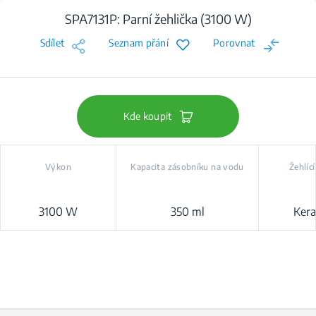
SPA7131P: Parní žehlička (3100 W)
Sdílet
Seznam přání
Porovnat
Kde koupit
Výkon
Kapacita zásobníku na vodu
Žehlíc
3100 W
350 ml
Ker