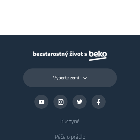
Hloubka balení
33.5 cm
Hmotnost zabaleného
2.2 kg
produktu
Vyberte zemi
Kuchyně
Péče o prádlo