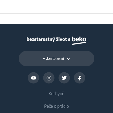
Frekvence
50 Hz
Vyberte zemi
Kuchyně
Péče o prádlo
Chlazení