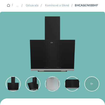
/
...
/
Odsavače
/
Komínové a šikmé
/
BHCA66741BBHF
1