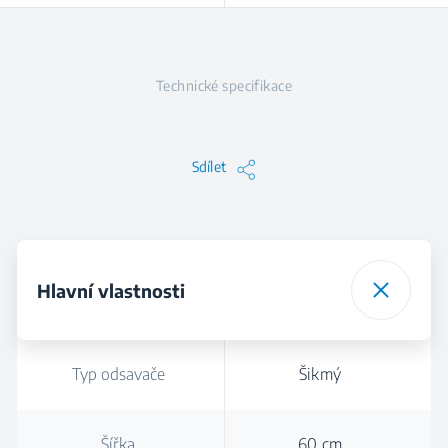
Technické specifikace
Sdílet
Hlavní vlastnosti
Typ odsavače
Šikmý
Šířka
60 cm