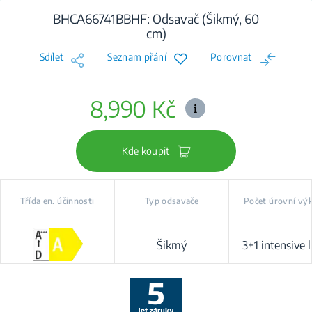
BHCA66741BBHF: Odsavač (Šikmý, 60
cm)
Sdílet
Seznam přání
Porovnat
8,990 Kč
Kde koupit
Třída en. účinnosti
Typ odsavače
Počet úrovní vý
Šikmý
3+1 intensive l