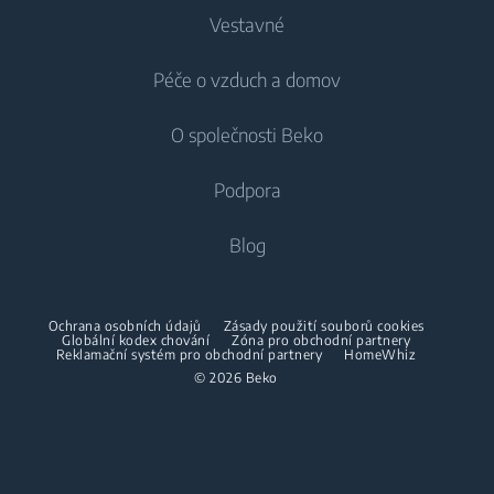
Vestavné
Lednice
Pračky
Péče o vzduch a domov
Mrazáky
Pračky
Chlazení
Lednice s mrazákem
O společnosti Beko
Vestavné pračky
Vestavné lednice
Péče o vzduch
Vestavné lednice
Pračky se sušičkou
Podpora
Vestavné lednice s mrazákem
Klimatizace
Vestavné lednice s mrazákem
Pračky se sušičkou
Vaření
O nás
Blog
Dehumidifier
Vaření
Sušičky
Beko Corporate
Trouby
Vysavače
Sporáky
Beko Professional
Vestavné mikrovlnky
Sušičky
Ochrana osobních údajů
Zásady použití souborů cookies
Bezdrátové vysavače
Globální kodex chování
Trouby
Zóna pro obchodní partnery
Reklamační systém pro obchodní partnery
HomeWhiz
Spolupráce
Varné desky
Žehličky
© 2026 Beko
Vestavné mikrovlnky
Odsavače
Napařovací žehličky
Volně stojící mikrovlnky
Mytí nádobí
Napařovače oděvů
Varné desky