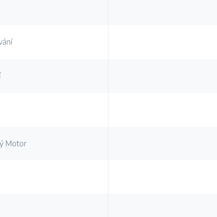
vání
í
ý Motor