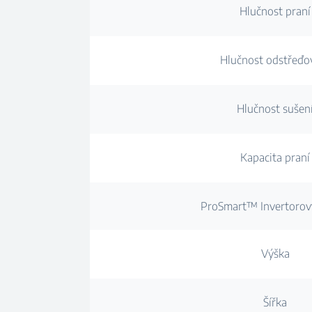
Hlučnost praní
Hlučnost odstřeďo
Hlučnost sušen
Kapacita praní
ProSmart™ Invertorov
Výška
Šířka