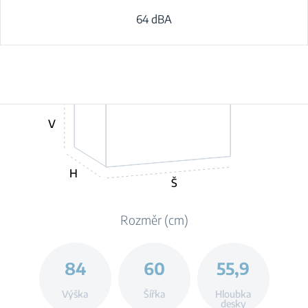
64 dBA
V
H
Š
Rozměr (cm)
84
60
55,9
Výška
Šířka
Hloubka
desky