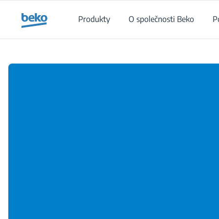
Main content starts here
Produkty
O společnosti Beko
P