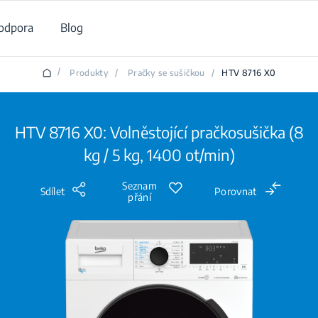
odpora
Blog
/
Produkty
/
Pračky se sušičkou
/
HTV 8716 X0
HTV 8716 X0: Volněstojící pračkosušička (8
kg / 5 kg, 1400 ot/min)
Seznam
Sdílet
Porovnat
přání