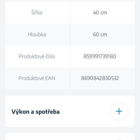
Šířka
40 cm
Hloubka
60 cm
Produktové číslo
859991739180
Produktové EAN
8690842830532
Výkon a spotřeba
Kapacita praní
6.5 kg