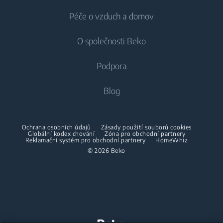
Péče o vzduch a domov
Mrazáky
Pračky
Chlazení
Lednice s mrazákem
O společnosti Beko
Vestavné pračky
Vestavné lednice
Péče o vzduch
Vestavné lednice
Pračky se sušičkou
Podpora
Vestavné lednice s mrazákem
Klimatizace
Vestavné lednice s mrazákem
Pračky se sušičkou
Vaření
O nás
Blog
Dehumidifier
Vaření
Sušičky
Beko Corporate
Trouby
Vysavače
Sporáky
Beko Professional
Vestavné mikrovlnky
Sušičky
Ochrana osobních údajů
Zásady použití souborů cookies
Bezdrátové vysavače
Globální kodex chování
Trouby
Zóna pro obchodní partnery
Reklamační systém pro obchodní partnery
HomeWhiz
Spolupráce
Varné desky
Žehličky
© 2026 Beko
Vestavné mikrovlnky
Odsavače
Napařovací žehličky
Volně stojící mikrovlnky
Mytí nádobí
Napařovače oděvů
Varné desky
Vestavné myčky
Odsavače
Accessories