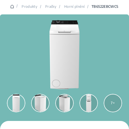
/
Produkty
/
Pračky
/
Horní plnění
/
TB6522EBCWCS
7