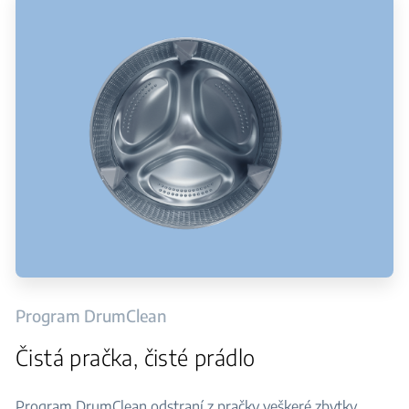
Program DrumClean
Čistá pračka, čisté prádlo
Program DrumClean odstraní z pračky veškeré zbytky