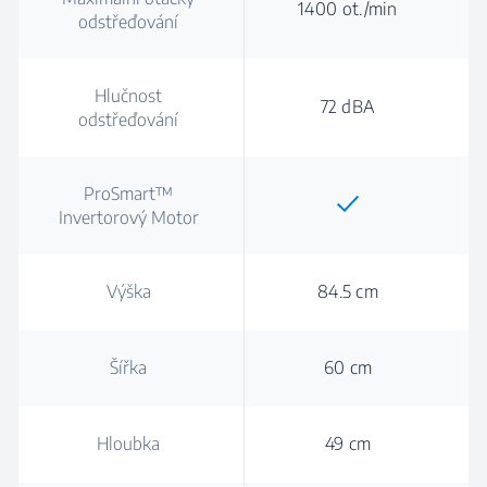
1400 ot./min
odstřeďování
Hlučnost
72 dBA
odstřeďování
ProSmart™
Invertorový Motor
Výška
84.5 cm
Šířka
60 cm
Hloubka
49 cm