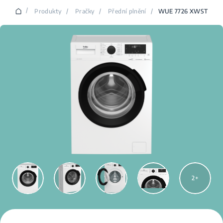
/
Produkty
/
Pračky
/
Přední plnění
/
WUE 7726 XWST
2