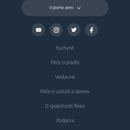
Vyberte zemi
Kuchyně
Péče o prádlo
Chlazení
Vestavné
Lednice
Pračky
Péče o vzduch a domov
Mrazáky
Pračky
Chlazení
Lednice s mrazákem
O společnosti Beko
Vestavné pračky
Vestavné lednice
Péče o vzduch
Vestavné lednice
Pračky se sušičkou
Podpora
Vestavné lednice s mrazákem
Klimatizace
Vestavné lednice s mrazákem