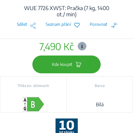
WUE 7726 XWST: Pračka (7 kg, 1400
ot./ min)
Sdílet
Seznam přání
Porovnat
7,490 Kč
Kde koupit
Třída en. účinnosti
Barva
Bílá