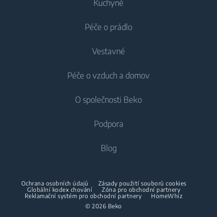
Kuchyně
Péče o prádlo
Chlazení
Vestavné
Lednice
Pračky
Péče o vzduch a domov
Mrazáky
Pračky
Chlazení
Lednice s mrazákem
O společnosti Beko
Vestavné pračky
Vestavné lednice
Péče o vzduch
Vestavné lednice
Pračky se sušičkou
Podpora
Vestavné lednice s mrazákem
Klimatizace
Vestavné lednice s mrazákem
Pračky se sušičkou
Vaření
O nás
Blog
Dehumidifier
Vaření
Sušičky
Beko Corporate
Trouby
Vysavače
Sporáky
Beko Professional
Vestavné mikrovlnky
Sušičky
Ochrana osobních údajů
Zásady použití souborů cookies
Bezdrátové vysavače
Globální kodex chování
Trouby
Zóna pro obchodní partnery
Reklamační systém pro obchodní partnery
HomeWhiz
Spolupráce
Varné desky
Žehličky
© 2026 Beko
Vestavné mikrovlnky