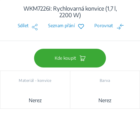
WKM7226I: Rychlovarná konvice (1,7 l,
2200 W)
Sdílet
Seznam přání
Porovnat
Kde koupit
Materiál - konvice
Barva
Nerez
Nerez