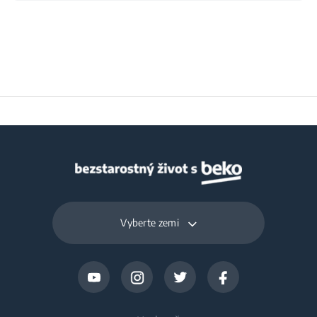
Šířka balení
23.4 cm
Hloubka balení
28 cm
Hmotnost zabaleného
1.5 kg
produktu
Vyberte zemi