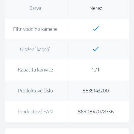
Barva
Nerez
Filtr vodního kamene
Uložení kabelů
Kapacita konvice
1.7 l
Produktové číslo
8835143200
Produktové EAN
8690842078736