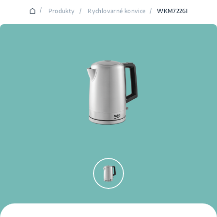
/
Produkty
/
Rychlovarné konvice
/
WKM7226I