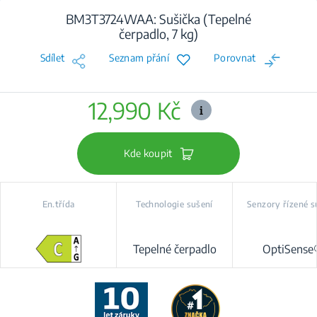
BM3T3724WAA: Sušička (Tepelné
čerpadlo, 7 kg)
Sdílet
Seznam přání
Porovnat
12,990 Kč
Kde koupit
En.třída
Technologie sušení
Senzory řízené s
Tepelné čerpadlo
OptiSense