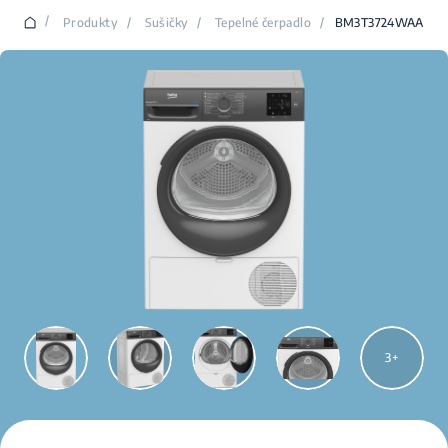
/
Produkty
/
Sušičky
/
Tepelné čerpadlo
/
BM3T3724WAA
3