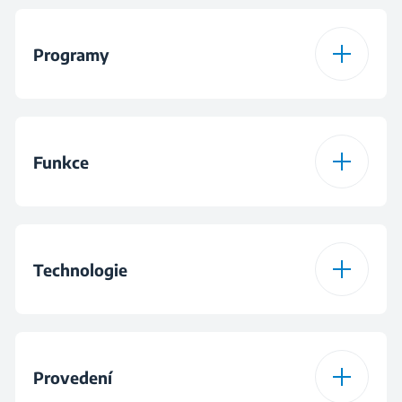
Programy
Počet programů
15
Funkce
Program 1
Bavlna
Funkce
Úroveň vysušení
Program 2
Bavlna Eco sušení
Technologie
Program 3
Syntetika
Technologie sušení
Tepelné čerpadlo
Provedení
Program 4
Mix