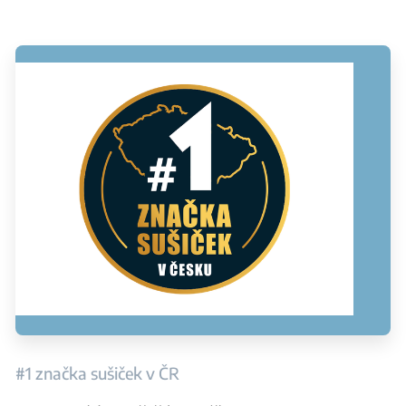
#1 značka sušiček v ČR