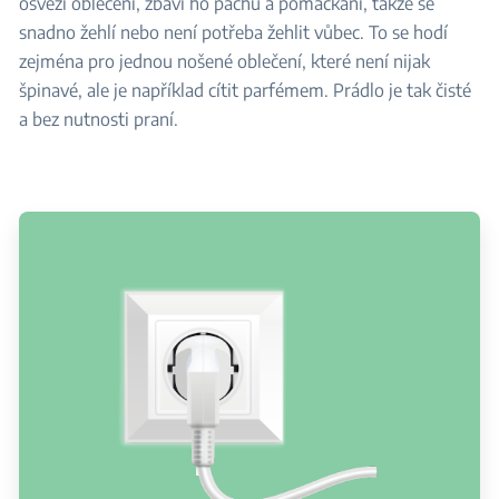
osvěží oblečení, zbaví ho pachů a pomačkání, takže se
snadno žehlí nebo není potřeba žehlit vůbec. To se hodí
zejména pro jednou nošené oblečení, které není nijak
špinavé, ale je například cítit parfémem. Prádlo je tak čisté
a bez nutnosti praní.