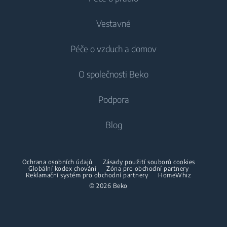
Chlazení
Vestavné
Lednice
Pračky
Péče o vzduch a domov
Mrazáky
Pračky
Chlazení
Lednice s mrazákem
O společnosti Beko
Vestavné pračky
Vestavné lednice
Péče o vzduch
Vestavné lednice
Pračky se sušičkou
Podpora
Vestavné lednice s mrazákem
Klimatizace
Vestavné lednice s mrazákem
Pračky se sušičkou
Vaření
O nás
Blog
Dehumidifier
Vaření
Sušičky
Beko Corporate
Trouby
Vysavače
Sporáky
Beko Professional
Vestavné mikrovlnky
Sušičky
Ochrana osobních údajů
Zásady použití souborů cookies
Bezdrátové vysavače
Globální kodex chování
Trouby
Zóna pro obchodní partnery
Reklamační systém pro obchodní partnery
HomeWhiz
Spolupráce
Varné desky
Žehličky
© 2026 Beko
Vestavné mikrovlnky
Odsavače
Napařovací žehličky
Volně stojící mikrovlnky
Mytí nádobí
Napařovače oděvů
Varné desky