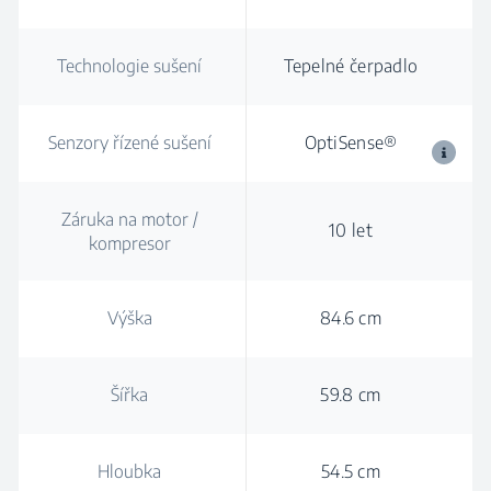
Technologie sušení
Tepelné čerpadlo
Senzory řízené sušení
OptiSense®
Záruka na motor /
10 let
kompresor
Výška
84.6 cm
Šířka
59.8 cm
Hloubka
54.5 cm