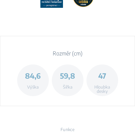
Rozměr (cm)
84,6
59,8
47
Výška
Šířka
Hloubka
desky
Funkce