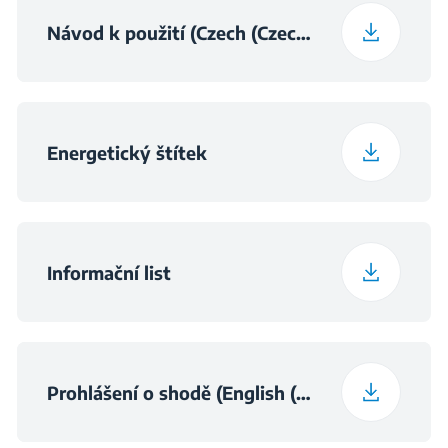
Program 15
Ready to Wear
Hmotnost zabaleného
Návod k použití (Czech (Czechia))
(Shirts)
46 kg
produktu
Zvukový signál konce
cyklu
Hloubka desky
52.1 cm
Energetický štítek
Informační list
Prohlášení o shodě (English (United Kingdom))