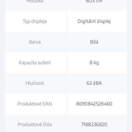
Hloubka
60.5 cm
Typ displeje
Digitální displej
Barva
Bílá
Kapacita sušení
8 kg
Hlučnost
63 dBA
Produktové EAN
8690842528460
Produktové číslo
7188236820