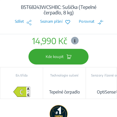
B5T68243WCSHBC: Sušička (Tepelné
čerpadlo, 8 kg)
Sdílet
Seznam přání
Porovnat
14,990 Kč
Kde koupit
En.třída
Technologie sušení
Senzory řízené s
Tepelné čerpadlo
OptiSense