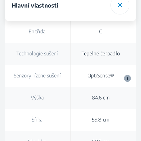
Hlavní vlastnosti
En.třída
C
Technologie sušení
Tepelné čerpadlo
Senzory řízené sušení
OptiSense®
Výška
84.6 cm
Šířka
59.8 cm