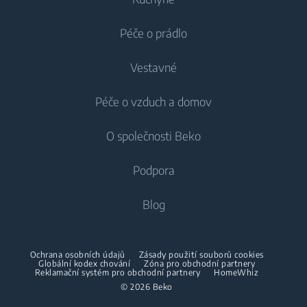
Péče o prádlo
Chlazení
Vestavné
Lednice
Pračky
Péče o vzduch a domov
Mrazáky
Pračky
Chlazení
Lednice s mrazákem
O společnosti Beko
Vestavné pračky
Vestavné lednice
Péče o vzduch
Vestavné lednice
Pračky se sušičkou
Podpora
Vestavné lednice s mrazákem
Klimatizace
Vestavné lednice s mrazákem
Pračky se sušičkou
Vaření
O nás
Blog
Dehumidifier
Vaření
Sušičky
Beko Corporate
Trouby
Vysavače
Sporáky
Beko Professional
Vestavné mikrovlnky
Sušičky
Ochrana osobních údajů
Zásady použití souborů cookies
Bezdrátové vysavače
Globální kodex chování
Trouby
Zóna pro obchodní partnery
Reklamační systém pro obchodní partnery
HomeWhiz
Spolupráce
Varné desky
Žehličky
© 2026 Beko
Vestavné mikrovlnky
Odsavače