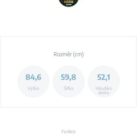
Rozměr (cm)
84,6
59,8
52,1
Výška
Šířka
Hloubka
desky
Funkce