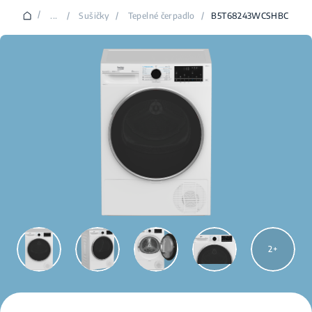
/
...
/
Sušičky
/
Tepelné čerpadlo
/
B5T68243WCSHBC
2