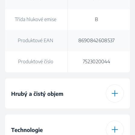
Třída hlukové emise
B
Produktové EAN
8690842608537
Produktové číslo
7523020044
Hrubý a čistý objem
Celkový hrubý objem
275 L
(l)
Technologie