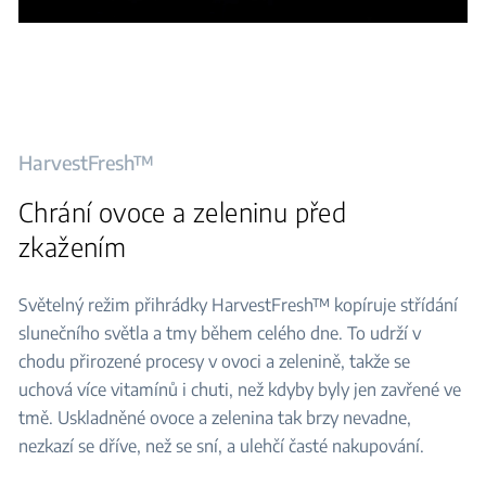
HarvestFresh™
Chrání ovoce a zeleninu před
zkažením
Světelný režim přihrádky HarvestFresh™ kopíruje střídání
slunečního světla a tmy během celého dne. To udrží v
chodu přirozené procesy v ovoci a zelenině, takže se
uchová více vitamínů i chuti, než kdyby byly jen zavřené ve
tmě. Uskladněné ovoce a zelenina tak brzy nevadne,
nezkazí se dříve, než se sní, a ulehčí časté nakupování.