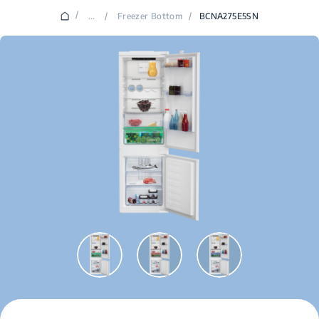
/
...
/
Freezer Bottom
/
BCNA275E5SN