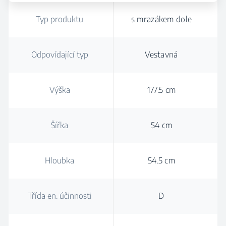
Typ produktu
s mrazákem dole
Odpovídající typ
Vestavná
Výška
177.5 cm
Šířka
54 cm
Hloubka
54.5 cm
Třída en. účinnosti
D