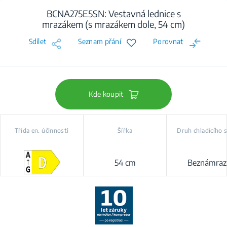
BCNA275E5SN: Vestavná lednice s
mrazákem (s mrazákem dole, 54 cm)
Sdílet
Seznam přání
Porovnat
Kde koupit
Třída en. účinnosti
Šířka
Druh chladícího
54 cm
Beznámraz