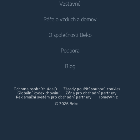
Vestavné
Lednice
Pračky
Péče o vzduch a domov
Mrazáky
Pračky
Chlazení
Lednice s mrazákem
O společnosti Beko
Vestavné pračky
Vestavné lednice
Péče o vzduch
Vestavné lednice
Pračky se sušičkou
Podpora
Vestavné lednice s mrazákem
Klimatizace
Vestavné lednice s mrazákem
Pračky se sušičkou
Vaření
O nás
Blog
Dehumidifier
Vaření
Sušičky
Beko Corporate
Trouby
Vysavače
Sporáky
Beko Professional
Vestavné mikrovlnky
Sušičky
Ochrana osobních údajů
Zásady použití souborů cookies
Bezdrátové vysavače
Globální kodex chování
Trouby
Zóna pro obchodní partnery
Reklamační systém pro obchodní partnery
HomeWhiz
Spolupráce
Varné desky
Žehličky
© 2026 Beko
Vestavné mikrovlnky
Odsavače
Napařovací žehličky
Volně stojící mikrovlnky
Mytí nádobí
Napařovače oděvů
Varné desky
Vestavné myčky