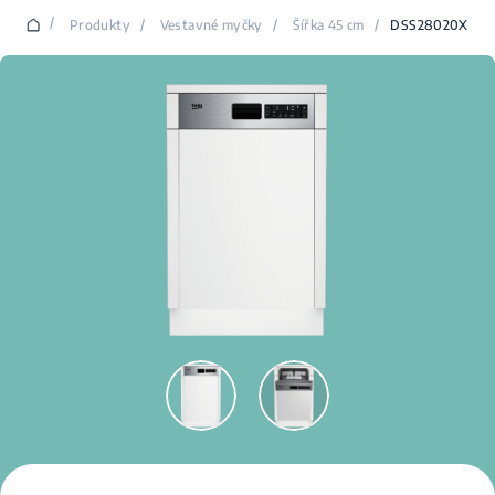
/
Produkty
/
Vestavné myčky
/
Šířka 45 cm
/
DSS28020X