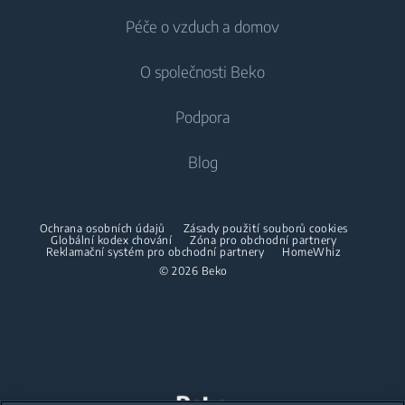
Péče o vzduch a domov
Mrazáky
Pračky
Chlazení
Lednice s mrazákem
O společnosti Beko
Vestavné pračky
Vestavné lednice
Péče o vzduch
Vestavné lednice
Pračky se sušičkou
Podpora
Vestavné lednice s mrazákem
Klimatizace
Vestavné lednice s mrazákem
Pračky se sušičkou
Vaření
O nás
Blog
Dehumidifier
Vaření
Sušičky
Beko Corporate
Trouby
Vysavače
Sporáky
Beko Professional
Vestavné mikrovlnky
Sušičky
Ochrana osobních údajů
Zásady použití souborů cookies
Bezdrátové vysavače
Globální kodex chování
Trouby
Zóna pro obchodní partnery
Reklamační systém pro obchodní partnery
HomeWhiz
Spolupráce
Varné desky
Žehličky
© 2026 Beko
Vestavné mikrovlnky
Odsavače
Napařovací žehličky
Volně stojící mikrovlnky
Mytí nádobí
Napařovače oděvů
Varné desky
Vestavné myčky
Odsavače
Accessories