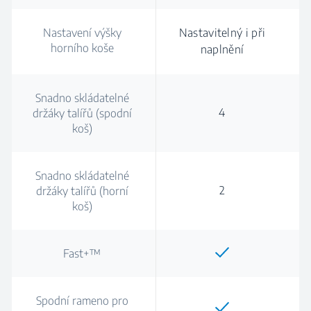
Nastavení výšky
Nastavitelný i při
horního koše
naplnění
Snadno skládatelné
4
držáky talířů (spodní
koš)
Snadno skládatelné
2
držáky talířů (horní
koš)
Fast+™
Spodní rameno pro