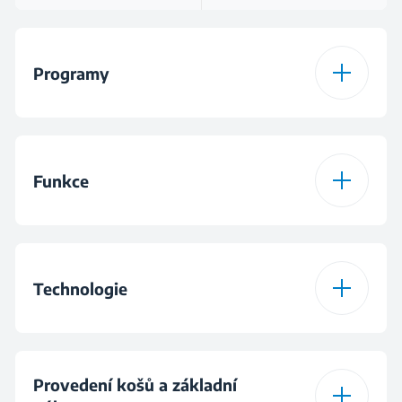
Programy
Počet programů
6
Funkce
Program 1
Eco 50 °C
Funkce
Poloviční náplň
Program 2
Auto
Technologie
Funkce
Fast+™
Program 3
Intenzivní 70°C
Spodní rameno pro
Funkce
SteamGloss®
Provedení košů a základní
intenzivní mytí
Program 4
Quick & Clean™