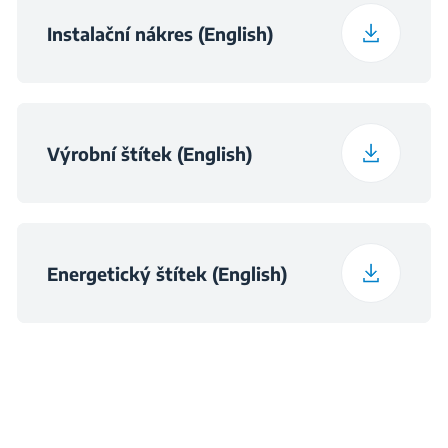
Hmotnost zabaleného
Instalační nákres (English)
39.7 kg
produktu
Napájecí napětí
220 - 240 V
Frekvence
50 Hz
Výrobní štítek (English)
Energetický štítek (English)