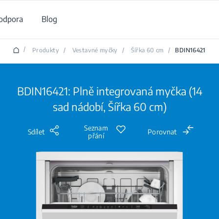
odpora
Blog
/
Produkty
/
Vestavné myčky
/
Šířka 60 cm
/
BDIN16421
BDIN16421: Plně integrovaná myčka (14
sad nádobí, Šířka 60 cm)
Seznam
Sdílet
Porovnat
přání