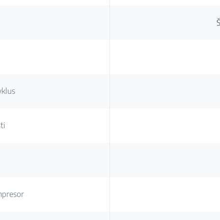
yklus
ti
mpresor