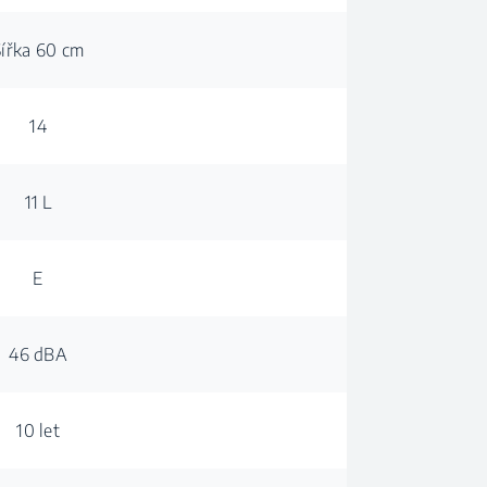
Šířka 60 cm
14
11 L
E
46 dBA
10 let