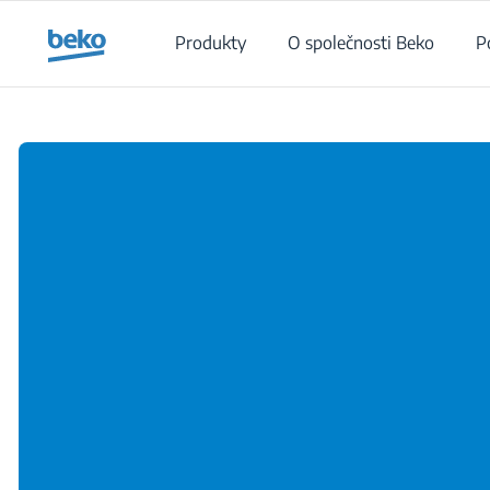
Main content starts here
Produkty
O společnosti Beko
P