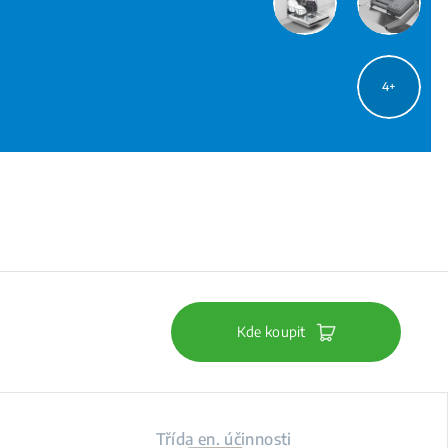
4
Kde koupit
Třída en. účinnosti