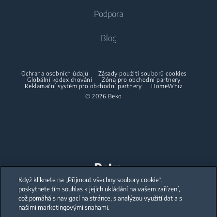
Vestavné lednice
Pračky se sušičkou
Podpora
Vestavné lednice s mrazákem
Klimatizace
Vestavné lednice s mrazákem
Pračky se sušičkou
Vaření
O nás
Blog
Dehumidifier
Vaření
Sušičky
Beko Corporate
Trouby
Vysavače
Sporáky
Beko Professional
Vestavné mikrovlnky
Sušičky
Ochrana osobních údajů
Zásady použití souborů cookies
Bezdrátové vysavače
Globální kodex chování
Trouby
Zóna pro obchodní partnery
Reklamační systém pro obchodní partnery
HomeWhiz
Spolupráce
Varné desky
Žehličky
© 2026 Beko
Vestavné mikrovlnky
Odsavače
Napařovací žehličky
Volně stojící mikrovlnky
Mytí nádobí
Napařovače oděvů
Varné desky
Vestavné myčky
Odsavače
Accessories
Péče o prádlo
Mytí nádobí
Mezikusy
Když kliknete na „Přijmout všechny soubory cookie“,
Our parent company, Beko has 55,000 employees throughout the world
with its global operations through its subsidiaries in 57 countries and 45
poskytnete tím souhlas k jejich ukládání na vašem zařízení,
production facilities in 13 countries
Vestavné pračky
Volně stojící myčky
což pomáhá s navigací na stránce, s analýzou využití dat a s
(i.e. Türkiye, UK, Italy, Romania, Slovakia, Poland, South Africa, Russia,
Pakistan, India, Bangladesh, Thailand and China).
našimi marketingovými snahami.
Vestavné myčky