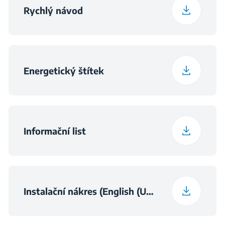
Rychlý návod
Třída hluku
B
(EU_2021_EP)
Energetický štítek
Informační list
Instalační nákres (English (United Kingdom))