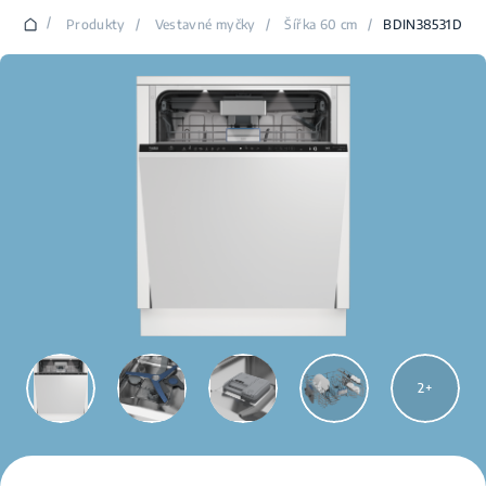
/
Produkty
/
Vestavné myčky
/
Šířka 60 cm
/
BDIN38531D
2