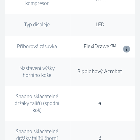
kompresor
Typ displeje
LED
Příborová zásuvka
FlexiDrawer™
Nastavení výšky
3 polohový Acrobat
horního koše
Snadno skládatelné
4
držáky talířů (spodní
koš)
Snadno skládatelné
3
držáky talířů (horní