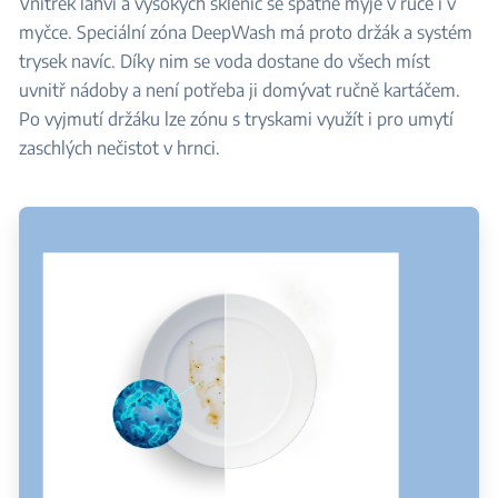
Vnitřek lahví a vysokých sklenic se špatně myje v ruce i v
myčce. Speciální zóna DeepWash má proto držák a systém
trysek navíc. Díky nim se voda dostane do všech míst
uvnitř nádoby a není potřeba ji domývat ručně kartáčem.
Po vyjmutí držáku lze zónu s tryskami využít i pro umytí
zaschlých nečistot v hrnci.