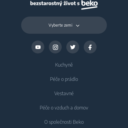
Vyberte zemi
Kuchyně
Péče o prádlo
Chlazení
Vestavné
Lednice
Pračky
Péče o vzduch a domov
Mrazáky
Pračky
Chlazení
Lednice s mrazákem
O společnosti Beko
Vestavné pračky
Vestavné lednice
Péče o vzduch