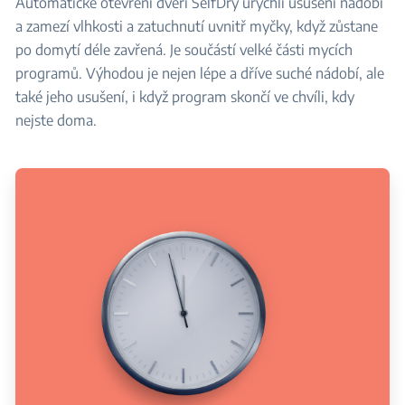
Automatické otevření dveří SelfDry urychlí usušení nádobí
a zamezí vlhkosti a zatuchnutí uvnitř myčky, když zůstane
po domytí déle zavřená. Je součástí velké části mycích
programů. Výhodou je nejen lépe a dříve suché nádobí, ale
také jeho usušení, i když program skončí ve chvíli, kdy
nejste doma.