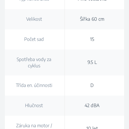
Velikost
Šířka 60 cm
Počet sad
15
Spotřeba vody za
9.5 L
cyklus
Třída en. účinnosti
D
Hlučnost
42 dBA
Záruka na motor /
10 let