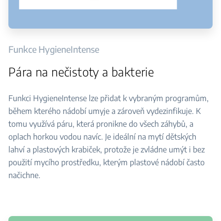
Funkce HygieneIntense
Pára na nečistoty a bakterie
Funkci HygieneIntense lze přidat k vybraným programům,
během kterého nádobí umyje a zároveň vydezinfikuje. K
tomu využívá páru, která pronikne do všech záhybů, a
oplach horkou vodou navíc. Je ideální na mytí dětských
lahví a plastových krabiček, protože je zvládne umýt i bez
použití mycího prostředku, kterým plastové nádobí často
načichne.