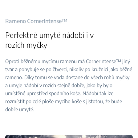
Rameno CornerIntense™
Perfektně umyté nádobí i v
rozích myčky
Oproti běžnému mycímu ramenu má CornerIntense™ jiný
tvar a pohybuje se po čtverci, nikoliv po kružnici jako běžné
rameno. Díky tomu se voda dostane do všech rohů myčky
a umyje nádobí v rozích stejně dobře, jako by bylo
umístěné uprostřed spodního koše. Nádobí tak lze
rozmístit po celé ploše mycího koše s jistotou, že bude
dobře umyté.