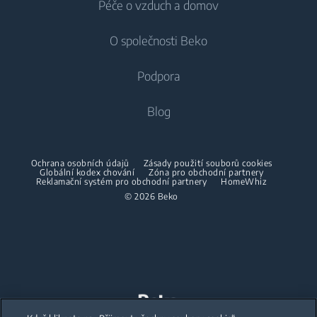
Péče o vzduch a domov
Mrazáky
Pračky
Chlazení
Lednice s mrazákem
O společnosti Beko
Vestavné pračky
Vestavné lednice
Péče o vzduch
Vestavné lednice
Pračky se sušičkou
Podpora
Vestavné lednice s mrazákem
Klimatizace
Vestavné lednice s mrazákem
Pračky se sušičkou
Vaření
O nás
Blog
Dehumidifier
Vaření
Sušičky
Beko Corporate
Trouby
Vysavače
Sporáky
Beko Professional
Vestavné mikrovlnky
Sušičky
Ochrana osobních údajů
Zásady použití souborů cookies
Bezdrátové vysavače
Globální kodex chování
Trouby
Zóna pro obchodní partnery
Reklamační systém pro obchodní partnery
HomeWhiz
Spolupráce
Varné desky
Žehličky
© 2026 Beko
Vestavné mikrovlnky
Odsavače
Napařovací žehličky
Volně stojící mikrovlnky
Mytí nádobí
Napařovače oděvů
Varné desky
Vestavné myčky
Odsavače
Accessories
Mytí nádobí
Mezikusy