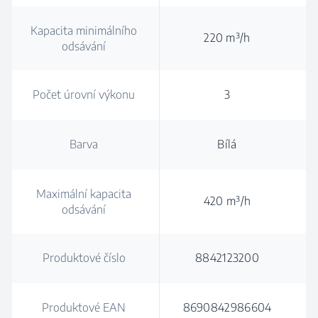
Kapacita minimálního
220 m³/h
odsávání
Počet úrovní výkonu
3
Barva
Bílá
Maximální kapacita
420 m³/h
odsávání
Produktové číslo
8842123200
Produktové EAN
8690842986604