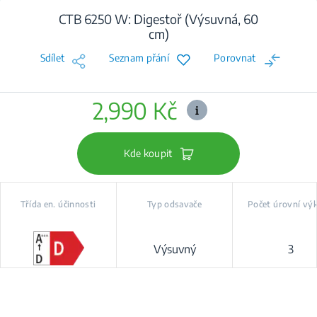
CTB 6250 W: Digestoř (Výsuvná, 60
cm)
Sdílet
Seznam přání
Porovnat
2,990 Kč
Kde koupit
Třída en. účinnosti
Typ odsavače
Počet úrovní vý
Výsuvný
3