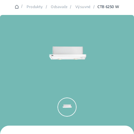
/
Produkty
/
Odsavače
/
Výsuvné
/
CTB 6250 W