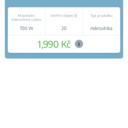
Maximální
Vnitřní objem (l)
Typ produktu
mikrovlnný výkon
700 W
20
mikrovlnka
1,990 Kč
Kde koupit
Šetrné rozmrazování