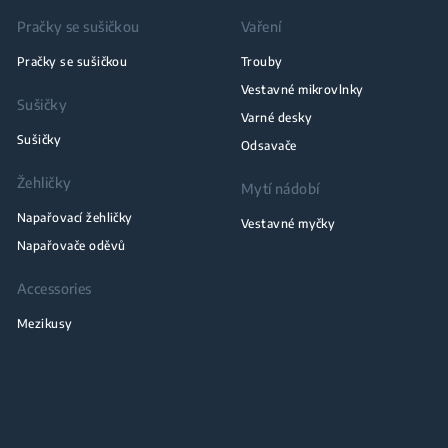
Pračky se sušičkou
Vaření
Pračky se sušičkou
Trouby
Vestavné mikrovlnky
Sušičky
Varné desky
Sušičky
Odsavače
Žehličky
Mytí nádobí
Napařovací žehličky
Vestavné myčky
Napařovače oděvů
Accessories
Mezikusy