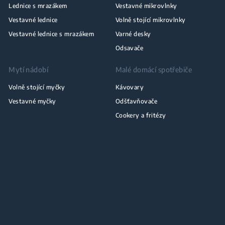
Lednice s mrazákem
Vestavné mikrovlnky
Vestavné lednice
Volně stojící mikrovlnky
Vestavné lednice s mrazákem
Varné desky
Odsavače
Mytí nádobí
Malé domácí spotřebiče
Volně stojící myčky
Kávovary
Vestavné myčky
Odšťavňovače
Cookery a fritézy