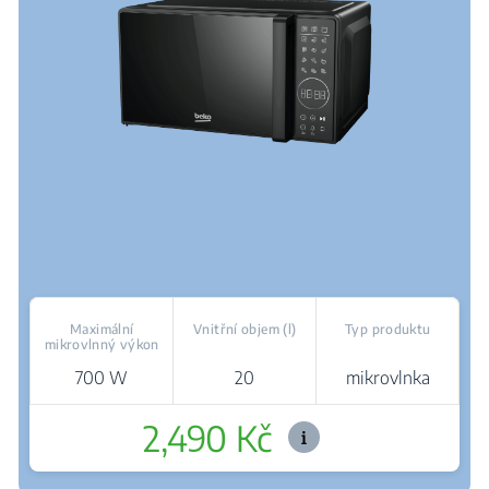
Maximální
Vnitřní objem (l)
Typ produktu
mikrovlnný výkon
700 W
20
mikrovlnka
2,490 Kč
Kde koupit
Šetrné rozmrazování