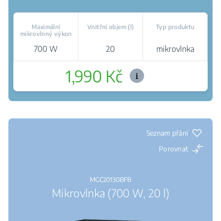
Maximální
Vnitřní objem (l)
Typ produktu
mikrovlnný výkon
700 W
20
mikrovlnka
1,990 Kč
Kde koupit
Šetrné rozmrazování
Seznam přání
Porovnat
MGC20130BFB
Mikrovlnka (700 W, 20 l)