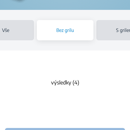
Vše
Bez grilu
S gril
výsledky (4)