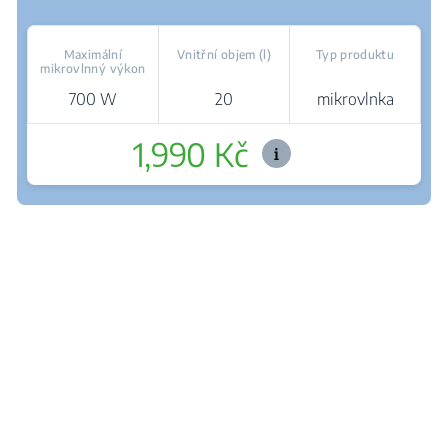
Maximální
Vnitřní objem (l)
Typ produktu
mikrovlnný výkon
700 W
20
mikrovlnka
1,990 Kč
Kde koupit
Šetrné rozmrazování