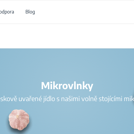
odpora
Blog
/
Produkty
/
Volně stojící mikrovlnky
/
Bez grilu
Mikrovlnky
leskově uvařené jídlo s našimi volně stojícími m