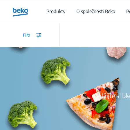
Main content starts here
Produkty
O společnosti Beko
P
Filtr
Užijte si b