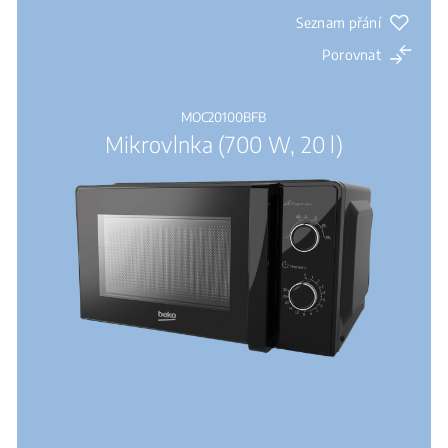
Seznam přání
Porovnat
MOC20100BFB
Mikrovlnka (700 W, 20 l)