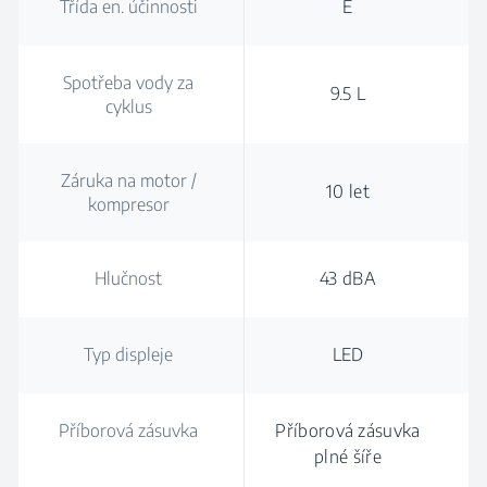
Třída en. účinnosti
E
Spotřeba vody za
9.5 L
cyklus
Záruka na motor /
10 let
kompresor
Hlučnost
43 dBA
Typ displeje
LED
Příborová zásuvka
Příborová zásuvka
plné šíře