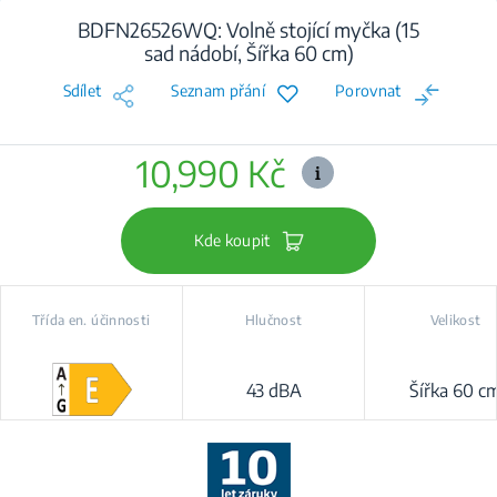
BDFN26526WQ: Volně stojící myčka (15
sad nádobí, Šířka 60 cm)
Sdílet
Seznam přání
Porovnat
10,990 Kč
Kde koupit
Třída en. účinnosti
Hlučnost
Velikost
43 dBA
Šířka 60 c