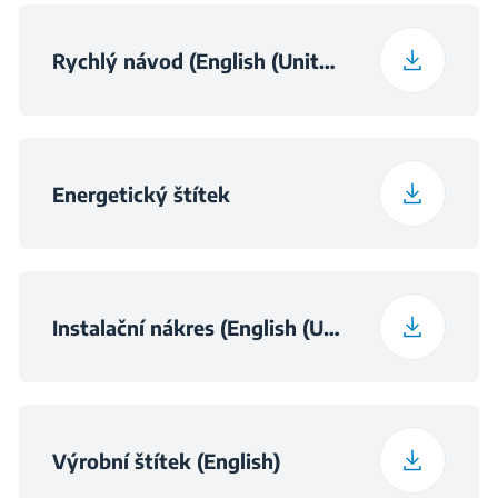
Frekvence
50 Hz
Rychlý návod (English (United Kingdom))
Třída hluku
B
(EU_2021_EP)
Energetický štítek
Instalační nákres (English (United Kingdom))
Výrobní štítek (English)