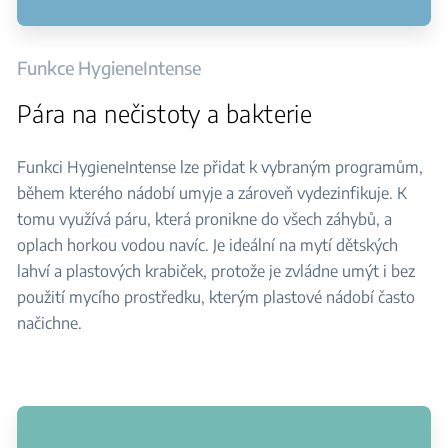
Funkce HygieneIntense
Pára na nečistoty a bakterie
Funkci HygieneIntense lze přidat k vybraným programům,
během kterého nádobí umyje a zároveň vydezinfikuje. K
tomu využívá páru, která pronikne do všech záhybů, a
oplach horkou vodou navíc. Je ideální na mytí dětských
lahví a plastových krabiček, protože je zvládne umýt i bez
použití mycího prostředku, kterým plastové nádobí často
načichne.