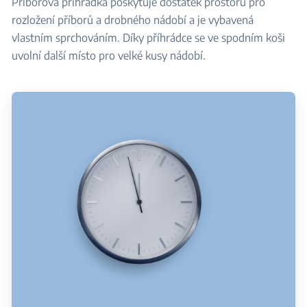
Příborová přihrádka poskytuje dostatek prostoru pro
rozložení příborů a drobného nádobí a je vybavená
vlastním sprchováním. Díky příhrádce se ve spodním koši
uvolní další místo pro velké kusy nádobí.