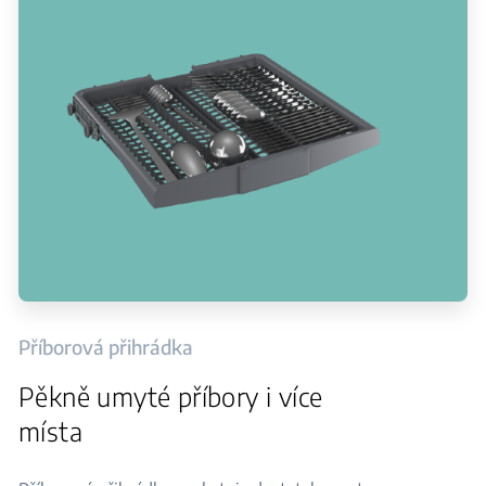
Příborová přihrádka
Pěkně umyté příbory i více
místa