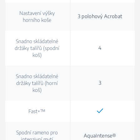
Nastavení výšky
3 polohový Acrobat
horního koše
Snadno skládatelné
4
držáky talířů (spodní
koš)
Snadno skládatelné
3
držáky talířů (horní
koš)
Fast+™
Spodní rameno pro
AquaIntense®
intenzivní mytí