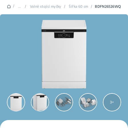
/
...
/
Volně stojící myčky
/
Šířka 60 cm
/
BDFN26526WQ
3