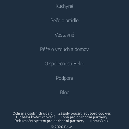
Kuchyně
Péče o prádlo
Chlazení
Vestavné
Lednice
Pračky
Péče o vzduch a domov
Mrazáky
Pračky
Chlazení
Lednice s mrazákem
O společnosti Beko
Vestavné pračky
Vestavné lednice
Péče o vzduch
Vestavné lednice
Pračky se sušičkou
Podpora
Vestavné lednice s mrazákem
Klimatizace
Vestavné lednice s mrazákem
Pračky se sušičkou
Vaření
O nás
Blog
Dehumidifier
Vaření
Sušičky
Beko Corporate
Trouby
Vysavače
Sporáky
Beko Professional
Vestavné mikrovlnky
Sušičky
Ochrana osobních údajů
Zásady použití souborů cookies
Bezdrátové vysavače
Globální kodex chování
Trouby
Zóna pro obchodní partnery
Reklamační systém pro obchodní partnery
HomeWhiz
Spolupráce
Varné desky
Žehličky
© 2026 Beko
Vestavné mikrovlnky