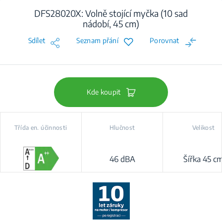
DFS28020X: Volně stojící myčka (10 sad
nádobí, 45 cm)
Sdílet
Seznam přání
Porovnat
Kde koupit
Třída en. účinnosti
Hlučnost
Velikost
46 dBA
Šířka 45 c