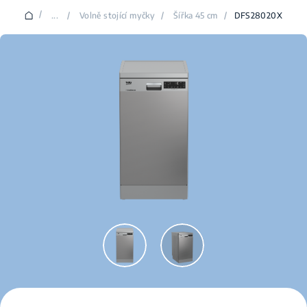
/
...
/
Volně stojící myčky
/
Šířka 45 cm
/
DFS28020X