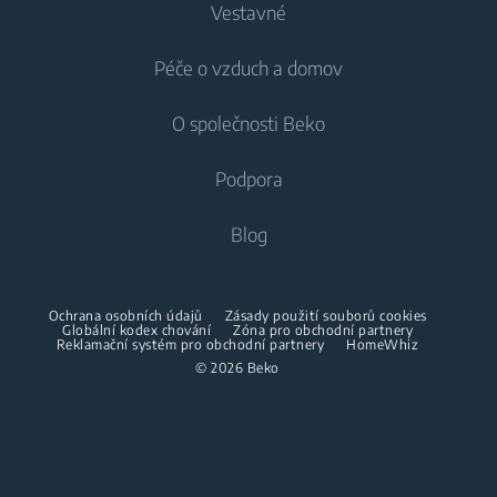
Vestavné
Lednice
Pračky
Péče o vzduch a domov
Mrazáky
Pračky
Chlazení
Lednice s mrazákem
O společnosti Beko
Vestavné pračky
Vestavné lednice
Péče o vzduch
Vestavné lednice
Pračky se sušičkou
Podpora
Vestavné lednice s mrazákem
Klimatizace
Vestavné lednice s mrazákem
Pračky se sušičkou
Vaření
O nás
Blog
Dehumidifier
Vaření
Sušičky
Beko Corporate
Trouby
Vysavače
Sporáky
Beko Professional
Vestavné mikrovlnky
Sušičky
Ochrana osobních údajů
Zásady použití souborů cookies
Bezdrátové vysavače
Globální kodex chování
Trouby
Zóna pro obchodní partnery
Reklamační systém pro obchodní partnery
HomeWhiz
Spolupráce
Varné desky
Žehličky
© 2026 Beko
Vestavné mikrovlnky
Odsavače
Napařovací žehličky
Volně stojící mikrovlnky
Mytí nádobí
Napařovače oděvů
Varné desky
Vestavné myčky