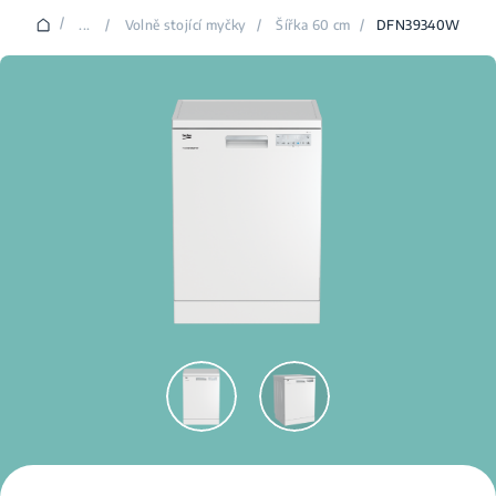
/
...
/
Volně stojící myčky
/
Šířka 60 cm
/
DFN39340W