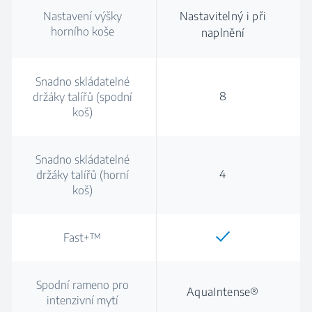
Nastavení výšky
Nastavitelný i při
horního koše
naplnění
Snadno skládatelné
8
držáky talířů (spodní
koš)
Snadno skládatelné
4
držáky talířů (horní
koš)
Fast+™
Spodní rameno pro
AquaIntense®
intenzivní mytí