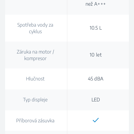
než A+++
Spotřeba vody za
10.5 L
cyklus
Záruka na motor /
10 let
kompresor
Hlučnost
45 dBA
Typ displeje
LED
Příborová zásuvka