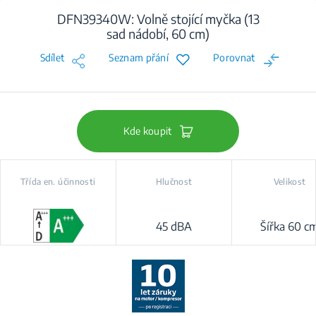
DFN39340W: Volně stojící myčka (13
sad nádobí, 60 cm)
Sdílet
Seznam přání
Porovnat
Kde koupit
Třída en. účinnosti
Hlučnost
Velikost
45 dBA
Šířka 60 c