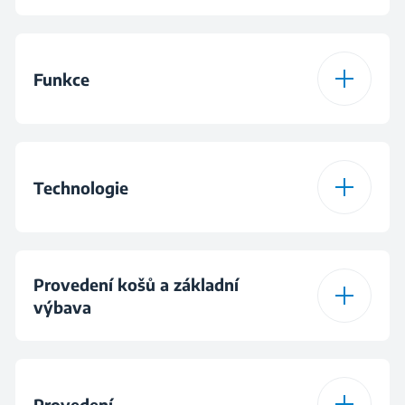
Počet programů
9
Funkce
Program 1
Eco 50 °C
Funkce
Fast+™
Program 2
Auto
Technologie
Funkce
SteamGloss®
Program 3
AquaFlex®
IonGuard®
Funkce
AquaIntense®
Provedení košů a základní
Program 4
BabyProtect+®
výbava
Spodní rameno pro
AquaIntense®
intenzivní mytí
Funkce
IonGuard®
Program 5
Intenzivní 70°C
Příborová zásuvka
Provedení