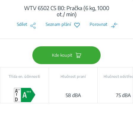
WTV 6502 CS B0: Pračka (6 kg, 1000
ot./ min)
Sdílet
Seznam přání
Porovnat
Kde koupit
Třída en. účinnosti
Hlučnost praní
Hlučnost odstře
58 dBA
75 dBA