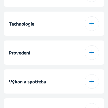
Program 1
Bavlna
Funkce
Předpírka
Program 2
Bavlna Eco
Technologie
Funkce
Fast
Program 3
BabyProtect®
OptiSense®
Funkce
Pet
Provedení
Program 4
Denní praní
Program 5
Xpress Super Short
Typ displeje
Digitální displej
14 min
Výkon a spotřeba
Barva
Bílá
Program 6
Sportovní oblečení
Kapacita praní
6 kg
Materiál bubnu
Nerez