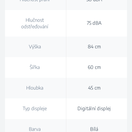
Hlučnost
75 dBA
odstřeďování
Výška
84 cm
Šířka
60 cm
Hloubka
45 cm
Typ displeje
Digitální displej
Barva
Bílá