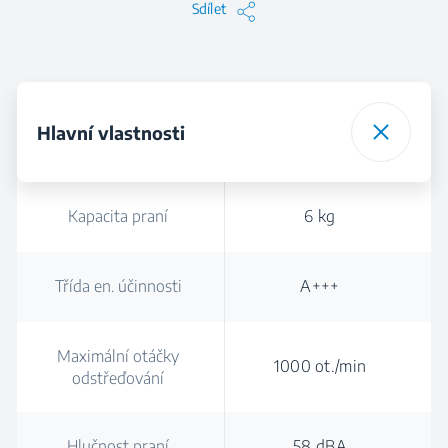
Sdílet
Hlavní vlastnosti
Kapacita praní
6 kg
Třída en. účinnosti
A+++
Maximální otáčky
1000 ot./min
odstřeďování
Hlučnost praní
58 dBA