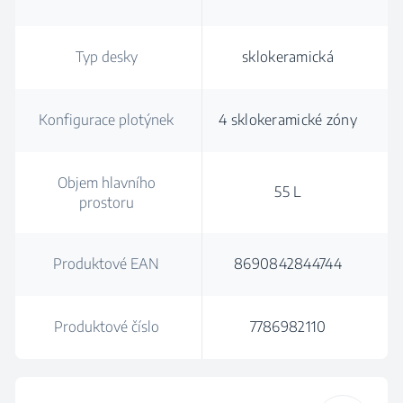
Typ desky
sklokeramická
Konfigurace plotýnek
4 sklokeramické zóny
Objem hlavního
55 L
prostoru
Produktové EAN
8690842844744
Produktové číslo
7786982110