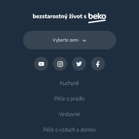
Vyberte zemi
Kuchyně
Péče o prádlo
Chlazení
Vestavné
Lednice
Pračky
Péče o vzduch a domov
Mrazáky
Pračky
Chlazení