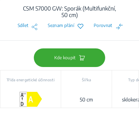
CSM 57000 GW: Sporák (Multifunkční,
50 cm)
Sdílet
Seznam přání
Porovnat
Kde koupit
Třída energetické účinnosti
Šířka
Typ d
50 cm
skloker