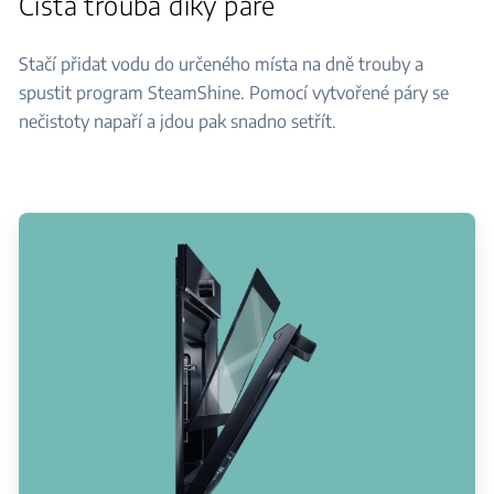
Čistá trouba díky páře
Stačí přidat vodu do určeného místa na dně trouby a
spustit program SteamShine. Pomocí vytvořené páry se
nečistoty napaří a jdou pak snadno setřít.