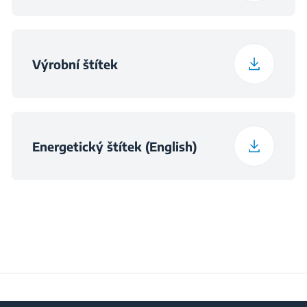
stříkancům
Hloubka balení
70 cm
Hmotnost zabaleného
Výrobní štítek
43.5 kg
produktu
Energetický štítek (English)