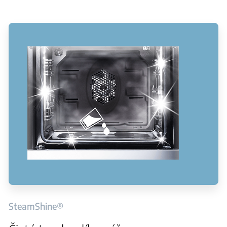
SteamShine®