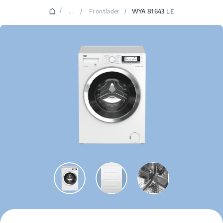
/
...
/
Frontlader
/
WYA 81643 LE