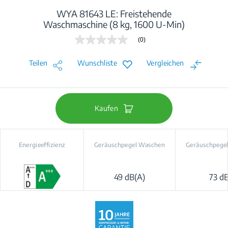
WYA 81643 LE: Freistehende
Waschmaschine (8 kg, 1600 U-Min)
(0)
Kein
Beurteilungswert
Link
Teilen
Wunschliste
Vergleichen
auf
derselben
Seite.
Kaufen
Energieeffizienz
Geräuschpegel Waschen
Geräuschpegel
49 dB(A)
73 dB