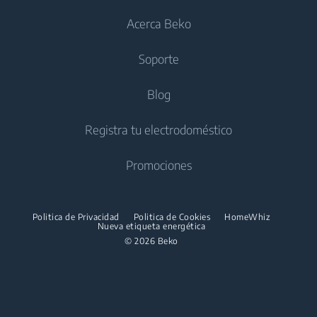
Frigoríficos con congelador
Acerca Beko
Lavasecadoras
Frigoríficos integrables
Cuidado del aire
Frigoríficos integrables
Soporte
Lavadora secadora de libre instalación
Congeladores Integrables
Aires acondicionados
Congeladores integrables
Lavadora secadora integrable
Cocción
Beko Corporate
Blog
Frigoríficos con congelador integrables
Aspiradores
Secadoras
Beko Professional
Hornos
Cocción
Contacto
Registra tu electrodoméstico
Robots aspiradores
Acerca de Nosotros
Secadoras de libre instalación e integrables
Microondas integrables
Información Garantía
Aspiradores sin cable
Cocinas de libre instalación
Promociones
Informes
Placas
Productos descatalogados
Hornos
Patrocinios
Campanas extractoras
Manual de usuario
Microondas integrables
Politica de Privacidad
Politica de Cookies
HomeWhiz
Nueva etiqueta energética
Conjunto de hornos y placas
Microondas de libre instalacion
© 2026 Beko
Lavavajillas
Placas
Lavavajillas integrables
Campanas extractoras
Conjunto de hornos y placas