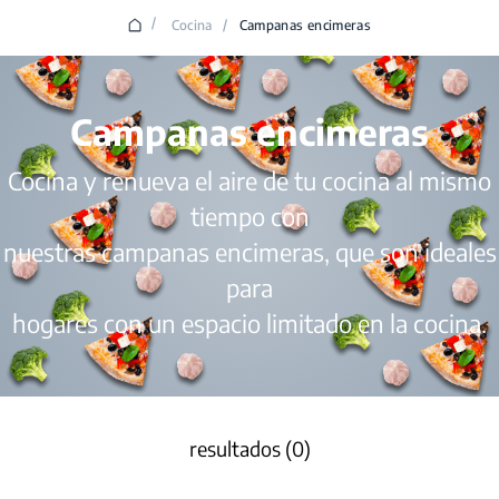
/
Cocina
/
Campanas encimeras
Campanas encimeras
Cocina y renueva el aire de tu cocina al mismo
tiempo con
nuestras campanas encimeras, que son ideales
para
hogares con un espacio limitado en la cocina.
resultados (0)