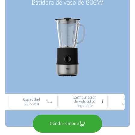
Batidora de vaso de 800W
estrellas.
Configuración
Capacidad
Materi
1.8 L
6
de velocidad
del vaso
de la ja
regulable
Dónde comprar