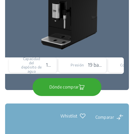
Capacidad
del
1500 mL
19 bar
Presión
Color
depósito de
agua
Dónde comprar
Whistlist
Comparar