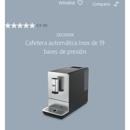
Whistlist
Comparar
0.0
(0)
0.0
de
CEG5301X
5
Cafetera automática Inox de 19
estrellas.
bares de presión