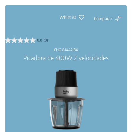
Whistlist
Comparar
0.0
(0)
0.0
de
CHG 81442 BX
5
Picadora de 400W 2 velocidades
estrellas.