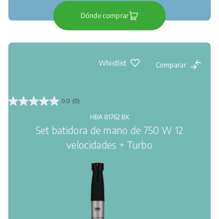
Dónde comprar
Whistlist
Comparar
0.0
(0)
0.0
de
HBA 81762 BX
5
Set batidora de mano de 750 W 12
estrellas.
velocidades + Turbo