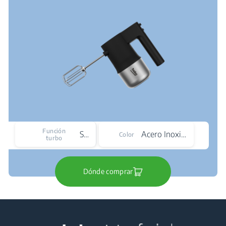
Función
Sí
Acero Inoxidable
Color
turbo
Dónde comprar