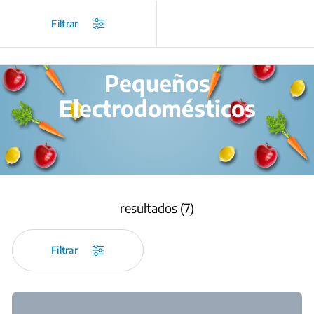
/
Cocina
/
Filtrar
Pequeños
Electrodomésticos
resultados (7)
Filtrar