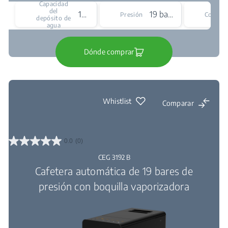
Capacidad
del
1500 mL
19 bar
Presión
Color
depósito de
agua
Dónde comprar
Whistlist
Comparar
0.0
(0)
0.0
de
CEG 3192 B
5
Cafetera automática de 19 bares de
estrellas.
presión con boquilla vaporizadora