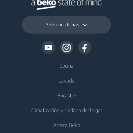
Selecciona tu país
Cocina
Lavado
Frío
Encastre
Frigoríficos
Lavadoras
Climatización y cuidado del hogar
Congeladores
Lavadoras de libre instalación
Frío
Frigoríficos con congelador
Acerca Beko
Lavasecadoras
Frigoríficos integrables
Cuidado del aire
Frigoríficos integrables