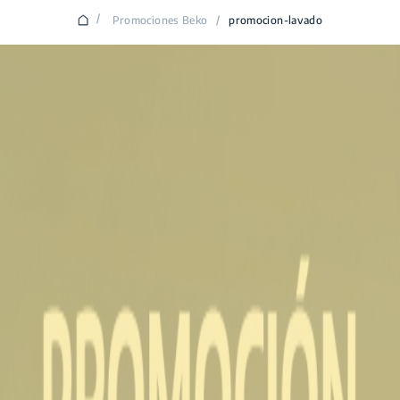
/
Promociones Beko
/
promocion-lavado