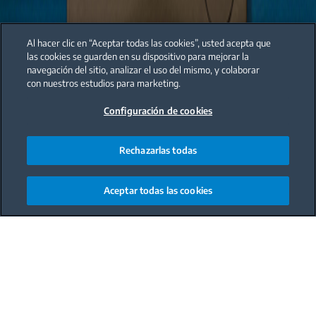
Al hacer clic en “Aceptar todas las cookies”, usted acepta que
las cookies se guarden en su dispositivo para mejorar la
navegación del sitio, analizar el uso del mismo, y colaborar
con nuestros estudios para marketing.
Configuración de cookies
Rechazarlas todas
Aceptar todas las cookies
*Promoción válida del 13 de diciembre de 2024 al 30 de enero
Main content starts here
de 2025. Para conocer los términos y condiciones, haz clic
aquí
.
Rellena el formulario: