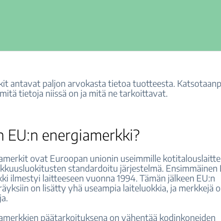
it antavat paljon arvokasta tietoa tuotteesta. Katsotaan
itä tietoja niissä on ja mitä ne tarkoittavat.
n EU:n energiamerkki?
merkit ovat Euroopan unionin useimmille kotitalouslaittei
kkuusluokitusten standardoitu järjestelmä. Ensimmäinen
ki ilmestyi laitteeseen vuonna 1994. Tämän jälkeen EU:n
yksiin on lisätty yhä useampia laiteluokkia, ja merkkejä o
ja.
amerkkien päätarkoituksena on vähentää kodinkoneiden