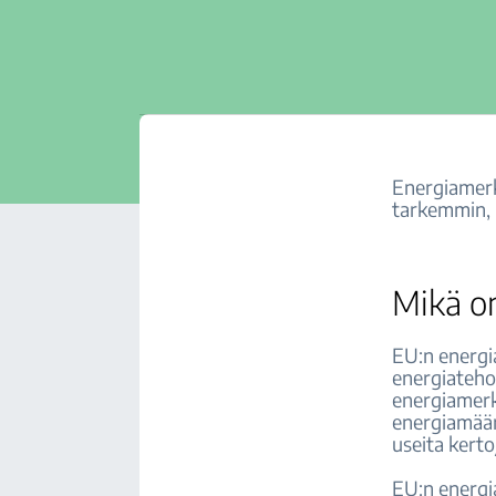
Energiamerk
tarkemmin, m
Mikä o
EU:n energia
energiateho
energiamerk
energiamäärä
useita kerto
EU:n energi