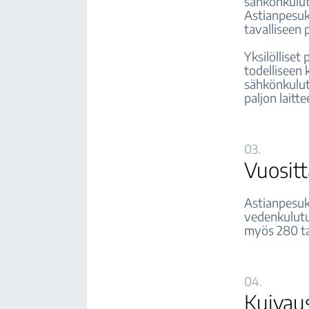
sähkönkulut
Astianpesuk
tavalliseen
Yksilöllise
todelliseen
sähkönkulut
paljon lait
03.
Vuositt
Astianpesuk
vedenkulutu
myös 280 ta
04.
Kuivau