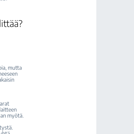
ittää?
ia, mutta
neeseen
akaisin
arat
aitteen
 ajan myötä.
tystä.
 yhtä