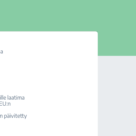
pa
lle laatima
 EU:n
n päivitetty