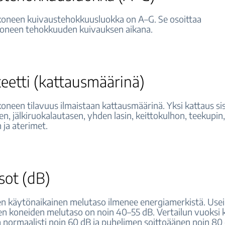
oneen kuivaustehokkuusluokka on A–G. Se osoittaa
oneen tehokkuuden kuivauksen aikana.
eetti (kattausmäärinä)
oneen tilavuus ilmaistaan kattausmäärinä. Yksi kattaus si
n, jälkiruokalautasen, yhden lasin, keittokulhon, teekupin
 ja aterimet.
sot (dB)
en käytönaikainen melutaso ilmenee energiamerkistä. Use
en koneiden melutaso on noin 40–55 dB. Vertailun vuoksi 
 normaalisti noin 60 dB ja puhelimen soittoäänen noin 80