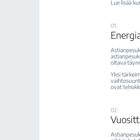
Lue lisää k
01.
Energi
Astianpesu
astianpesuk
oltava täyn
Yksi tärkei
vaihtosuunt
ovat tehokk
02.
Vuosit
Astianpesuk