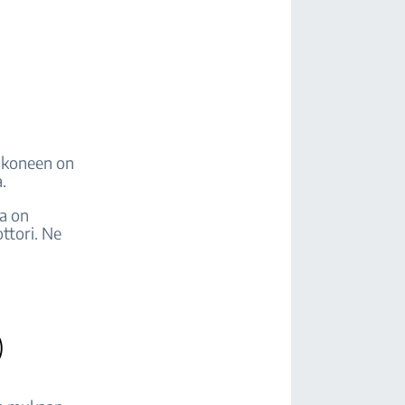
ä koneen on
.
a on
ttori. Ne
)