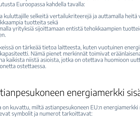
utusta Euroopassa kahdella tavalla:
la kuluttajille selkeitä vertailukriteerejä ja auttamalla heit
kkaampia tuotteita sekä
malla yrityksiä sijoittamaan entistä tehokkaampien tuotte
en.
eissä on tärkeää tietoa laitteesta, kuten vuotuinen energ
 kapasiteetti. Nämä pienet merkinnät toimivat eräänlaisen
 kaikista niistä asioista, jotka on otettava huomioon uut
onetta ostettaessa.
stianpesukoneen energiamerkki sisä
 on kuvattu, miltä astianpesukoneen EU:n energiamerkki 
levat symbolit ja numerot tarkoittavat: