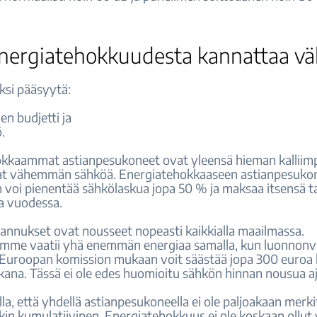
energiatehokkuudesta kannattaa väl
ksi pääsyytä:
den budjetti ja
ö.
kkaammat astianpesukoneet ovat yleensä hieman kalliimp
vat vähemmän sähköä. Energiatehokkaaseen astianpesuko
 voi pienentää sähkölaskua jopa 50 % ja maksaa itsensä t
 vuodessa.
annukset ovat nousseet nopeasti kaikkialla maailmassa.
mme vaatii yhä enemmän energiaa samalla, kun luonnonv
Euroopan komission mukaan voit säästää jopa 300 euroa l
ikana. Tässä ei ole edes huomioitu sähkön hinnan nousua
lla, että yhdellä astianpesukoneella ei ole paljoakaan merki
kin kumulatiivinen. Energiatehokkuus ei ole koskaan ollut