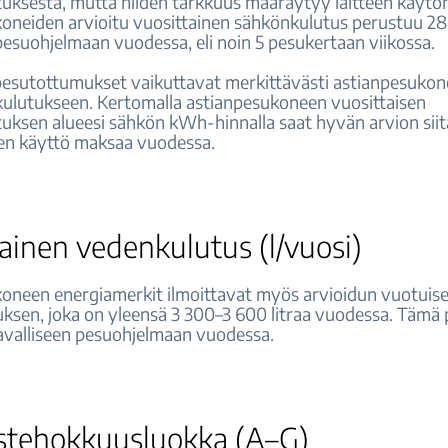
uksesta, mutta niiden tarkkuus määräytyy laitteen käyt
oneiden arvioitu vuosittainen sähkönkulutus perustuu 2
 pesuohjelmaan vuodessa, eli noin 5 pesukertaan viikossa.
t pesutottumukset vaikuttavat merkittävästi astianpesuko
 kulutukseen. Kertomalla astianpesukoneen vuosittaisen
uksen alueesi sähkön kWh-hinnalla saat hyvän arvion siit
teen käyttö maksaa vuodessa.
ainen vedenkulutus (l/vuosi)
oneen energiamerkit ilmoittavat myös arvioidun vuotuis
ksen, joka on yleensä 3 300–3 600 litraa vuodessa. Tämä
valliseen pesuohjelmaan vuodessa.
stehokkuusluokka (A–G)