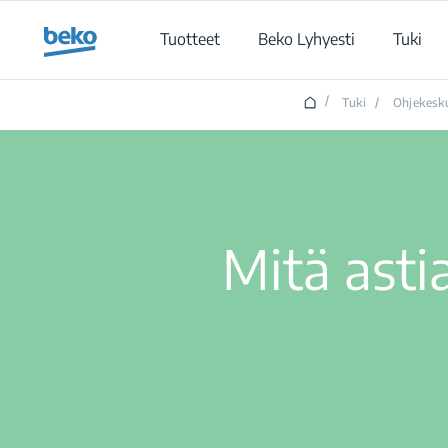
Main content starts here
Tuotteet
Beko Lyhyesti
Tuki
/
Tuki
/
Ohjekesk
Mitä ast