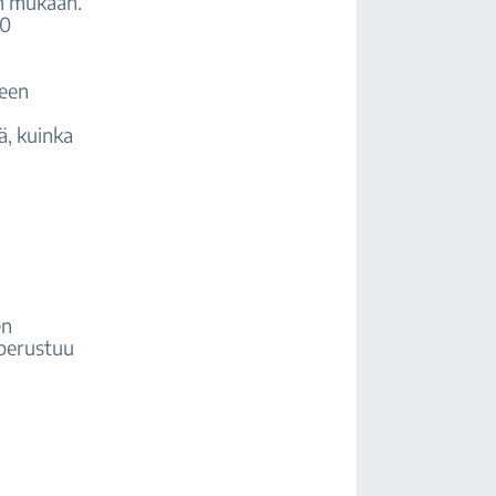
ön mukaan.
80
neen
ä, kuinka
en
 perustuu