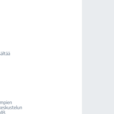
sältää
,
impien
keskustelun
 dB.