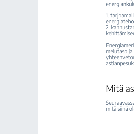
energiankul
1. tarjoamal
energiateho
2. kannusta
kehittämise
Energiamerk
melutaso ja
yhteenvetona
astianpesuk
Mitä a
Seuraavassa
mitä siinä o