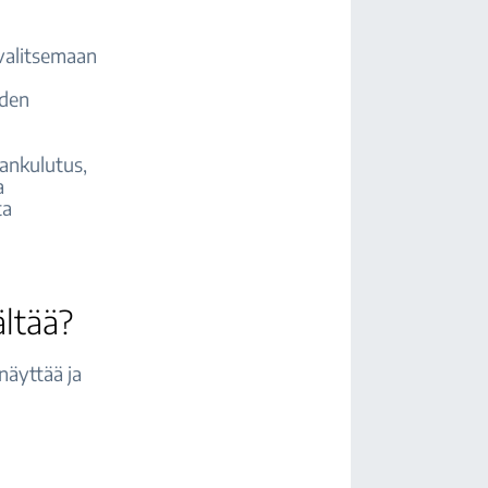
ä valitsemaan
iden
iankulutus,
a
ta
ltää?
näyttää ja