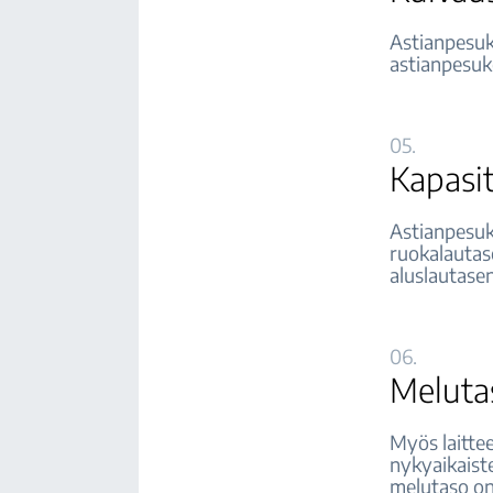
Astianpesuk
astianpesuk
05.
Kapasit
Astianpesuk
ruokalautase
aluslautasen
06.
Meluta
Myös laitte
nykyaikaist
melutaso on