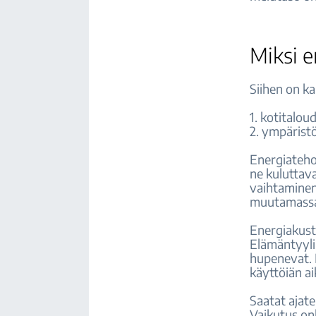
Miksi 
Siihen on ka
1. kotitalou
2. ympärist
Energiateho
ne kulutta
vaihtaminen
muutamassa
Energiakust
Elämäntyyli
hupenevat. 
käyttöiän a
Saatat ajate
Vaikutus on