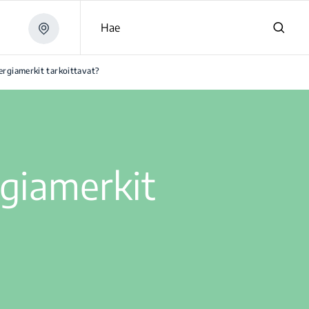
Hae
rgiamerkit tarkoittavat?
giamerkit