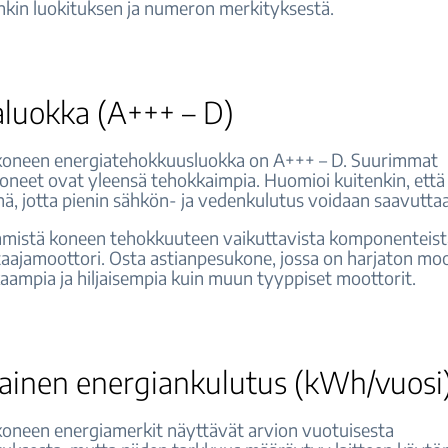
unkin luokituksen ja numeron merkityksestä.
aluokka (A+++ – D)
koneen energiatehokkuusluokka on A+++ – D. Suurimmat
oneet ovat yleensä tehokkaimpia. Huomioi kuitenkin, ett
nä, jotta pienin sähkön- ja vedenkulutus voidaan saavuttaa
mmistä koneen tehokkuuteen vaikuttavista komponenteist
aajamoottori. Osta astianpesukone, jossa on harjaton moo
aampia ja hiljaisempia kuin muun tyyppiset moottorit.
tainen energiankulutus (kWh/vuosi
oneen energiamerkit näyttävät arvion vuotuisesta