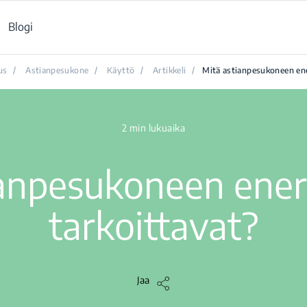
Blogi
us
/
Astianpesukone
/
Käyttö
/
Artikkeli
/
Mitä astianpesukoneen ene
2 min lukuaika
ianpesukoneen ener
tarkoittavat?
Jaa