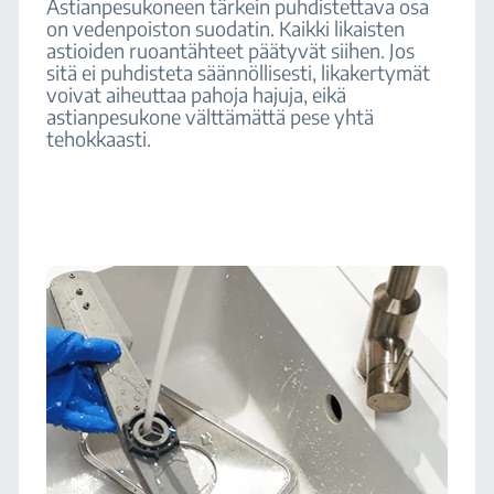
Astianpesukoneen tärkein puhdistettava osa
on vedenpoiston suodatin. Kaikki likaisten
astioiden ruoantähteet päätyvät siihen. Jos
sitä ei puhdisteta säännöllisesti, likakertymät
voivat aiheuttaa pahoja hajuja, eikä
astianpesukone välttämättä pese yhtä
tehokkaasti.