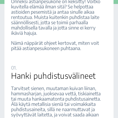
Onneksi astianpesukone on keksitty! Voitko
kuvitella elämää ilman sitä? Se helpottaa
astioiden pesemistä ja antaa sinulle aikaa
rentoutua. Muista kuitenkin puhdistaa laite
säännöllisesti, jotta se toimii parhaalla
mahdollisella tavalla ja jotta sinne ei kerry
ikäviä hajuja.
Nämä näppärät ohjeet kertovat, miten voit
pitää astianpesukoneen puhtaana.
01.
Hanki puhdistusvälineet
Tarvitset sienen, muutaman kuivan liinan,
hammasharjan, juoksevaa vettä, tiskiainetta
tai muuta hankaamatonta puhdistusainetta.
Älä käytä metallisia sieniä tai voimakkaita
puhdistusaineita, sillä ne naarmuttavat ja
syövyttävät laitetta, ja voivat saada aikaan