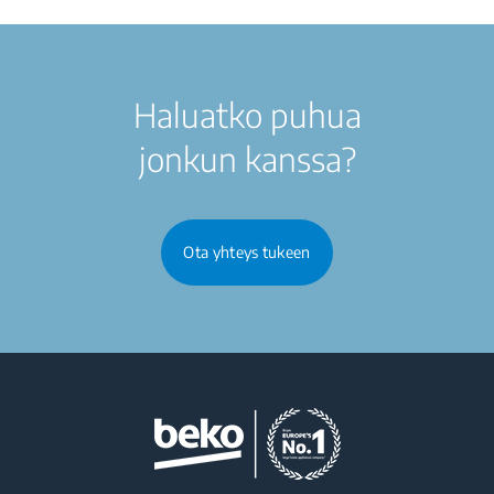
Haluatko puhua
jonkun kanssa?
Ota yhteys tukeen