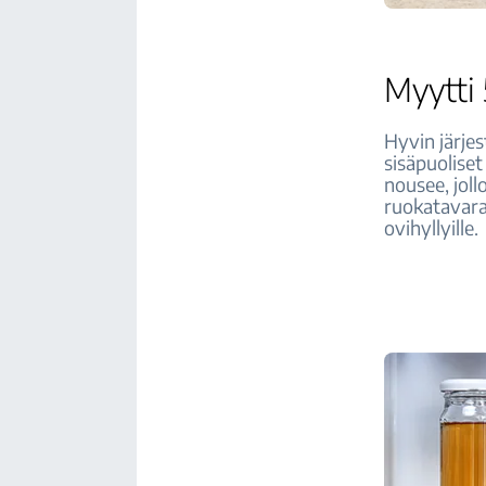
Myytti 
Hyvin järjes
sisäpuolise
nousee, joll
ruokatavarat
ovihyllyille.