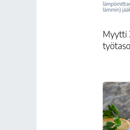
lämpömittari
lämmin) jääk
Myytti
työtaso