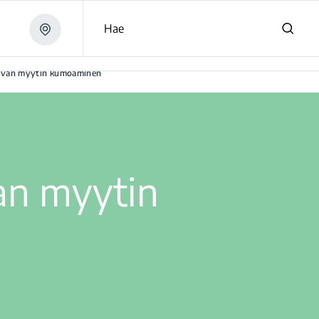
Hae
kevan myytin kumoaminen
an myytin