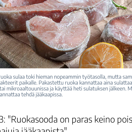
ruoka sulaa toki hieman nopeammin työtasolla, mutta sama
kteerit paikalle. Pakastettu ruoka kannattaa aina sulattaa
tai mikroaaltouunissa ja käyttää heti sulatuksen jälkeen. 
kannattaa tehdä jääkaapissa.
3: "Ruokasooda on paras keino poi
hajuja jääkaapista"