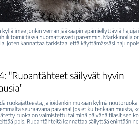
yllä imee jonkin verran jääkaapin epämiellyttäviä hajuja 
ihiili toimii tässä huomattavasti paremmin. Markkinoilla 
ia, joten kannattaa tarkistaa, että käyttämässäsi hajunpoi
4: "Ruoantähteet säilyvät hyvin
ausia"
idä ruokajätteestä, ja joidenkin mukaan kylmä noutoruoka
emmalta seuraavana päivänä! Jos et kuitenkaan muista, k
jätetty ruoka on valmistettu tai minä päivänä tilasit sen kot
ittää pois. Ruoantähteitä kannattaa säilyttää enintään nel