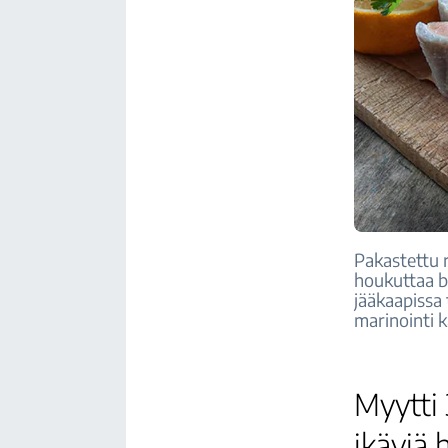
Pakastettu 
houkuttaa ba
jääkaapissa 
marinointi 
Myytti 
ikäviä 