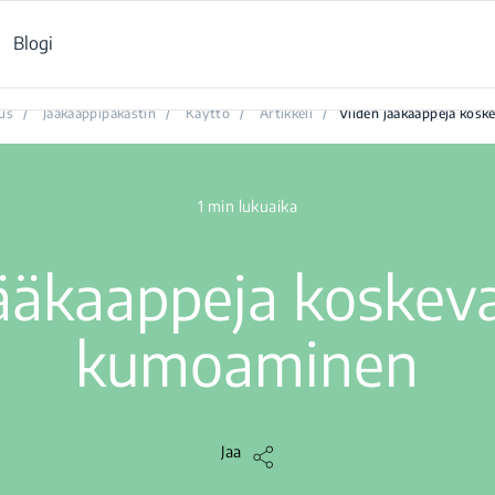
Blogi
Viiden jääkaappeja koskevan myytin kumoaminen
us
/
Jääkaappipakastin
/
Käyttö
/
Artikkeli
/
Viiden jääkaappeja kos
1 min lukuaika
ääkaappeja koskev
kumoaminen
Jaa