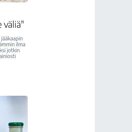
 väliä"
n jääkaapin
lämmin ilma
si jotkin
ainiosti