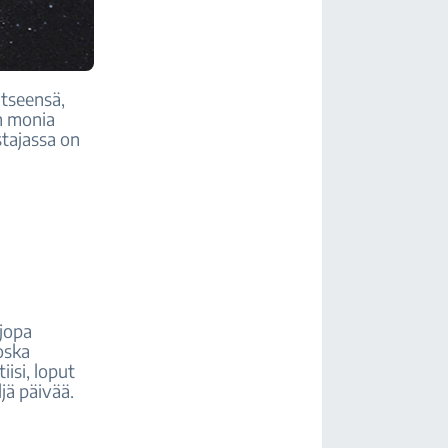
itseensä,
on monia
stajassa on
 jopa
oska
iisi, loput
jä päivää.