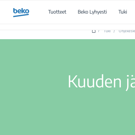
Main content starts here
Tuotteet
Beko Lyhyesti
Tuki
/
Tuki
/
Ohjekesk
Kuuden j