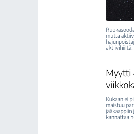
Ruokasooda k
mutta aktiiv
hajunpoistaj
aktiivihiiltä.
Myytti 
viikkok
Kukaan ei p
maistuu par
jääkaappiin 
kannattaa he