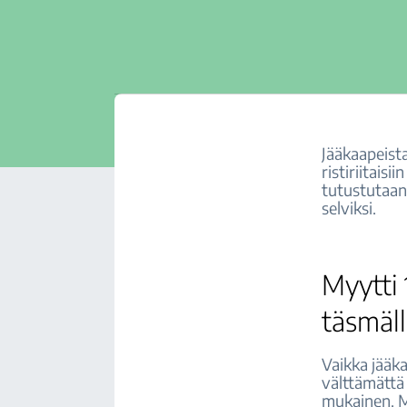
Jääkaapeist
ristiriitais
tutustutaan
selviksi.
Myytti 
täsmäll
Vaikka jääka
välttämättä 
mukainen. Mo