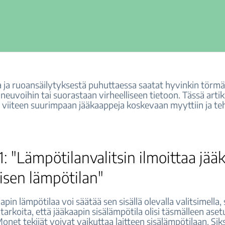
a ja ruoansäilytyksestä puhuttaessa saatat hyvinkin törm
iin neuvoihin tai suorastaan virheelliseen tietoon. Tässä artik
 viiteen suurimpaan jääkaappeja koskevaan myyttiin ja te
1: "Lämpötilanvalitsin ilmoittaa jää
isen lämpötilan"
apin lämpötilaa voi säätää sen sisällä olevalla valitsimella, 
tarkoita, että jääkaapin sisälämpötila olisi täsmälleen ase
net tekijät voivat vaikuttaa laitteen sisälämpötilaan. Siks