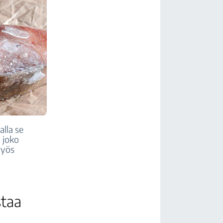
lla se
 joko
Myös
staa