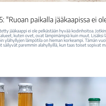
5: "Ruoan paikalla jääkaapissa ei ole
tetty jääkaappi ei ole pelkästään hyvää kodinhoitoa. Jotki
t alueet, kuten ovet, ovat lämpimämpiä kuin muut. Lisäksi 
oin ylähyllyjen lämpötila on hieman korkeampi. Tämän vuok
 säilyvät paremmin alahyllyillä, kun taas toiset sopivat m