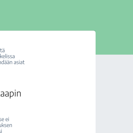
ätä
kelissa
hdään asiat
kaapin
se ei
tuksen
i