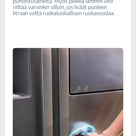
puhdistusaineita. Myös pelkkä lämmin vesi
riittää varsinkin silloin, jos lisäät puoleen
litraan vettä ruokalusikallisen ruokasoodaa.