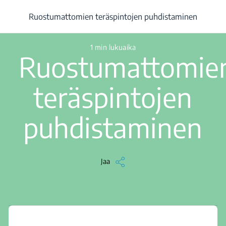
/
...
/
Ruostumattomien teräspintojen puhdistaminen
Ruostumattomien teräspintojen puhdistaminen
1 min lukuaika
Ruostumattomie
teräspintojen
puhdistaminen
Jaa