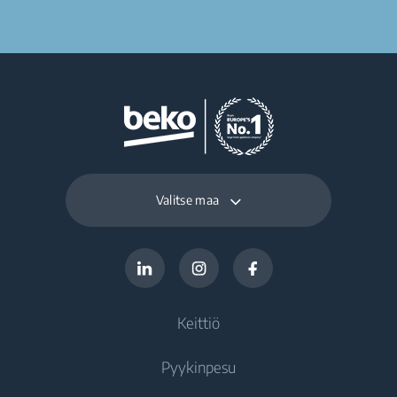
Valitse maa
Keittiö
Pyykinpesu
Kylmälaitteet