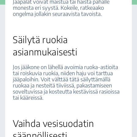
Jääpalat voivat maistua tai haista pahalle
monesta eri syystä. Kokeile, ratkeaako
ongelma jollakin seuraavista tavoista.
Säilytä ruokia
asianmukaisesti
Jos jääkone on lähellä avoimia ruoka-astioita
tai roiskuvia ruokia, niiden haju voi tarttua
jääpaloihin. Voit välttää tätä säilyttämällä
ruokaa ja nesteitä tiiviissä, pakastamiseen
soveltuvissa ja kosteutta kestävissä rasioissa
tai kääreissä.
Vaihda vesisuodatin
säännöllisesti