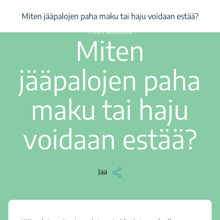
/
...
/
Miten jääpalojen paha maku tai haju voidaan estää?
Miten jääpalojen paha maku tai haju voidaan estää?
1 min lukuaika
Miten
jääpalojen paha
maku tai haju
voidaan estää?
Jaa