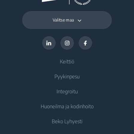
Valitse maa
Keittiö
Pyykinpesu
Kylmälaitteet
Integroitu
Jääkaapit
Pesukoneet
Huoneilma ja kodinhoito
Pakastimet
Pesukoneet
Kylmälaitteet
Jääkaappipakastimet
Beko Lyhyesti
Kuivaavat pesukoneet
Integroitavat pakastimet
Pölynimurit
Integroitavat pakastimet