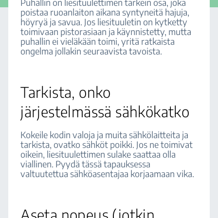
Puhallin on liesituulettimen tärkein osa, joka
poistaa ruoanlaiton aikana syntyneitä hajuja,
höyryä ja savua. Jos liesituuletin on kytketty
toimivaan pistorasiaan ja käynnistetty, mutta
puhallin ei vieläkään toimi, yritä ratkaista
ongelma jollakin seuraavista tavoista.
Tarkista, onko
järjestelmässä sähkökatko
Kokeile kodin valoja ja muita sähkölaitteita ja
tarkista, ovatko sähköt poikki. Jos ne toimivat
oikein, liesituulettimen sulake saattaa olla
viallinen. Pyydä tässä tapauksessa
valtuutettua sähköasentajaa korjaamaan vika.
Aseta nopeus (jotkin